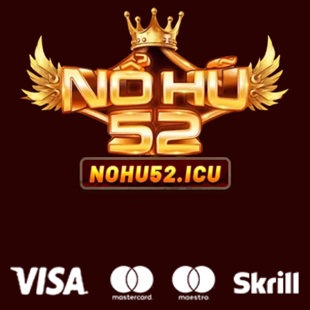
Tháng 6 8, 2026
Bạch Thủ Lô Nohu52 — Soi Cầu, Tỷ Lệ & Kinh Nghiệm Chốt Số
Tháng 6 8, 2026