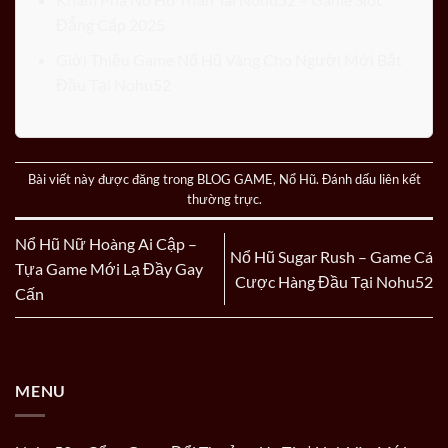
Đẳng Cấp 2025
Code Game Bắn Cá Nohu52 — Tổng Hợp Giftcode Đổi Thưởng 2026
Tháng 6 8, 2026
Giới Thiệu Game Nổ Hũ Vàng Cho Người Mới Bắt
Đầu Tại Nohu52
Bài viết này được đăng trong
BLOG GAME
,
Nổ Hũ
. Đánh dấu
liên kết
thường trực
.
Nổ Hũ Nữ Hoàng Ai Cập –
Nổ Hũ Sugar Rush – Game Cá
Tựa Game Mới Lạ Đầy Gay
Cược Hàng Đầu Tại Nohu52
Cấn
Bạn Đang Nghĩ Sai Về World Cup 2026 Rồi Đấy
Tháng 6 19, 2026
MENU