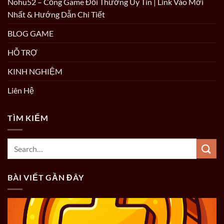
Nohu52 – Cổng Game Đổi Thưởng Uy Tín | Link Vào Mới
Nhất & Hướng Dẫn Chi Tiết
BLOG GAME
HỖ TRỢ
KINH NGHIỆM
World Cup 2026: Tổng hợp giải đấu, 32 đội, tỷ lệ kèo và lịch thi đấu tại
Liên Hệ
nohu52
Tháng 6 8, 2026
TÌM KIẾM
BÀI VIẾT GẦN ĐÂY