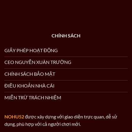
CHÍNH SÁCH
Cách Lên Cựa Gà Đá — Kỹ Thuật Buộc Cựa Sắt Cựa Dao Chuẩn
GIẤY PHÉP HOẠT ĐỘNG
Tháng 6 8, 2026
CEO NGUYỄN XUÂN TRƯỜNG
CHÍNH SÁCH BẢO MẬT
ĐIỀU KHOẢN NHÀ CÁI
MIỄN TRỪ TRÁCH NHIỆM
NOHU52
được xây dựng với giao diện trực quan, dễ sử
dụng, phù hợp với cả người chơi mới.
Lô 3 Càng Nohu52 — Tỷ Lệ, Cách Bắt Và Soi Cầu Chuẩn