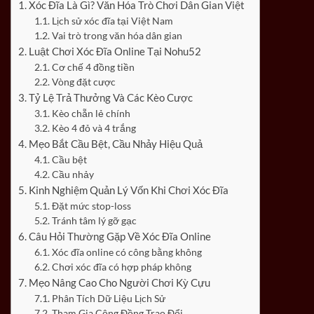
Xóc Đĩa Là Gì? Văn Hóa Trò Chơi Dân Gian Việt
Lịch sử xóc đĩa tại Việt Nam
Vai trò trong văn hóa dân gian
Luật Chơi Xóc Đĩa Online Tại Nohu52
Cơ chế 4 đồng tiền
Vòng đặt cược
Tỷ Lệ Trả Thưởng Và Các Kèo Cược
Kèo chẵn lẻ chính
Kèo 4 đỏ và 4 trắng
Mẹo Bắt Cầu Bệt, Cầu Nhảy Hiệu Quả
Cầu bệt
Cầu nhảy
Kinh Nghiệm Quản Lý Vốn Khi Chơi Xóc Đĩa
Đặt mức stop-loss
Tránh tâm lý gỡ gạc
Câu Hỏi Thường Gặp Về Xóc Đĩa Online
Xóc đĩa online có công bằng không
Chơi xóc đĩa có hợp pháp không
Mẹo Nâng Cao Cho Người Chơi Kỳ Cựu
Phân Tích Dữ Liệu Lịch Sử
Tham Gia Cộng Đồng Trao Đổi