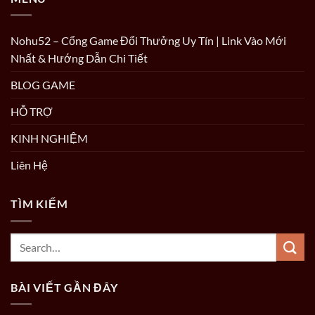
Nohu52 – Cổng Game Đổi Thưởng Uy Tín | Link Vào Mới
Nhất & Hướng Dẫn Chi Tiết
BLOG GAME
HỖ TRỢ
KINH NGHIỆM
World Cup 2026: Tổng hợp giải đấu, 32 đội, tỷ lệ kèo và lịch thi đấu tại
nohu52
Liên Hệ
Tháng 6 8, 2026
TÌM KIẾM
BÀI VIẾT GẦN ĐÂY