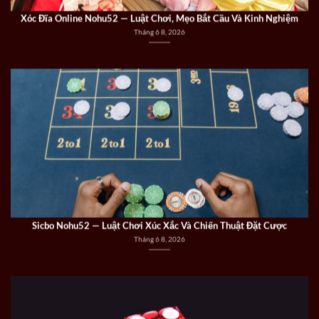
Sicbo Nohu52 — Luật Chơi Xúc Xắc Và Chiến Thuật Đặt Cược
Tháng 6 8, 2026