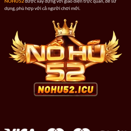
NOHU52
được xây dựng với giao diện trực quan, dễ sử
dụng, phù hợp với cả người chơi mới.
Lô 3 Càng Nohu52 — Tỷ Lệ, Cách Bắt Và Soi Cầu Chuẩn
Tháng 6 8, 2026
Bạch Thủ Lô Nohu52 — Soi Cầu, Tỷ Lệ & Kinh Nghiệm Chốt Số
Tháng 6 8, 2026