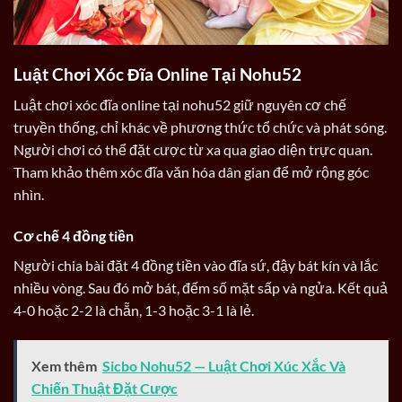
Luật Chơi Xóc Đĩa Online Tại Nohu52
Luật chơi xóc đĩa online tại nohu52 giữ nguyên cơ chế
truyền thống, chỉ khác về phương thức tổ chức và phát sóng.
Người chơi có thể đặt cược từ xa qua giao diện trực quan.
Tham khảo thêm
xóc đĩa văn hóa dân gian
để mở rộng góc
nhìn.
Cơ chế 4 đồng tiền
Người chia bài đặt 4 đồng tiền vào đĩa sứ, đậy bát kín và lắc
nhiều vòng. Sau đó mở bát, đếm số mặt sấp và ngửa. Kết quả
4-0 hoặc 2-2 là chẵn, 1-3 hoặc 3-1 là lẻ.
Xem thêm
Sicbo Nohu52 — Luật Chơi Xúc Xắc Và
Chiến Thuật Đặt Cược