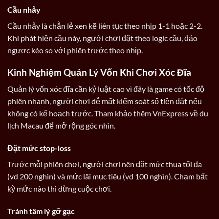
Cầu nhảy
Cầu nhảy là chẵn lẻ xen kẽ liên tục theo nhịp 1-1 hoặc 2-2.
Khi phát hiện cầu này, người chơi đặt theo logic cầu, đảo
ngược kèo so với phiên trước theo nhịp.
Kinh Nghiệm Quản Lý Vốn Khi Chơi Xóc Đĩa
Quản lý vốn xóc đĩa cần kỷ luật cao vì đây là game có tốc độ
phiên nhanh, người chơi dễ mất kiểm soát số tiền đặt nếu
không có kế hoạch trước. Tham khảo thêm
VnExpress về du
lịch Macau
để mở rộng góc nhìn.
Đặt mức stop-loss
Trước mỗi phiên chơi, người chơi nên đặt mức thua tối đa
(vd 200 nghìn) và mức lãi mục tiêu (vd 100 nghìn). Chạm bất
kỳ mức nào thì dừng cuộc chơi.
Tránh tâm lý gỡ gạc