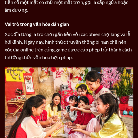
tiền cổ một mặt có chữ một mặt trơn, gọi là sấp ngửa hoặc
âm dương.
Vai trò trong văn hóa dân gian
Xóc đĩa từng là trò chơi gắn liền với các phiên chợ làng và lễ
hội đình. Ngày nay, hình thức truyền thống bị hạn chế nên
xóc đĩa online trên cổng game được cấp phép trở thành cách
thưởng thức văn hóa hợp pháp.