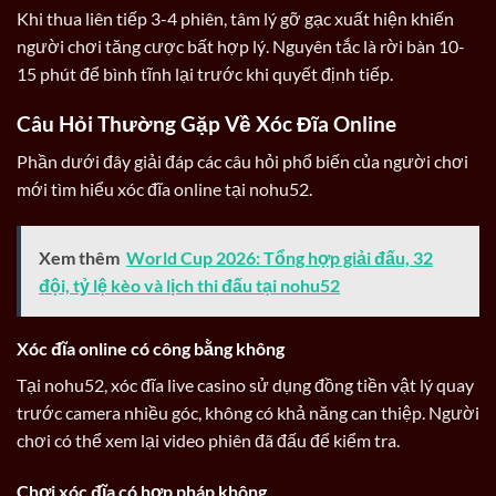
Khi thua liên tiếp 3-4 phiên, tâm lý gỡ gạc xuất hiện khiến
người chơi tăng cược bất hợp lý. Nguyên tắc là rời bàn 10-
15 phút để bình tĩnh lại trước khi quyết định tiếp.
Câu Hỏi Thường Gặp Về Xóc Đĩa Online
Phần dưới đây giải đáp các câu hỏi phổ biến của người chơi
mới tìm hiểu xóc đĩa online tại nohu52.
Xem thêm
World Cup 2026: Tổng hợp giải đấu, 32
đội, tỷ lệ kèo và lịch thi đấu tại nohu52
Xóc đĩa online có công bằng không
Tại nohu52, xóc đĩa live casino sử dụng đồng tiền vật lý quay
trước camera nhiều góc, không có khả năng can thiệp. Người
chơi có thể xem lại video phiên đã đấu để kiểm tra.
Chơi xóc đĩa có hợp pháp không