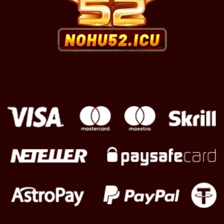
Bạch Thủ Lô Nohu52 — Soi Cầu, Tỷ Lệ & Kinh Nghiệm Chốt Số
Tháng 6 8, 2026
Lô Trượt Nohu52 — Cách Chơi, Kèo Cược Và Kinh Nghiệm Soi Cầu
Tháng 6 8, 2026