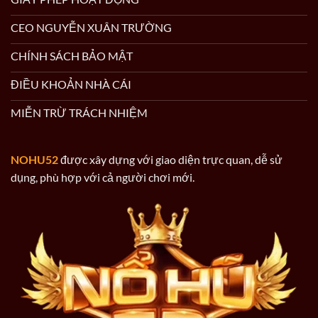
CEO NGUYỄN XUÂN TRƯỜNG
CHÍNH SÁCH BẢO MẬT
ĐIỀU KHOẢN NHÀ CÁI
MIỄN TRỪ TRÁCH NHIỆM
NOHU52
được xây dựng với giao diện trực quan, dễ sử
dụng, phù hợp với cả người chơi mới.
Lô 3 Càng Nohu52 — Tỷ Lệ, Cách Bắt Và Soi Cầu Chuẩn
Tháng 6 8, 2026