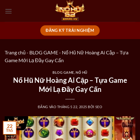
Bỏ
qua
nội
dung
ĐĂNG KÝ TRẢI NGHIỆM
Trang chủ
-
BLOG GAME
-
Nổ Hũ Nữ Hoàng Ai Cập – Tựa
Game Mới Lạ Đầy Gay Cấn
BLOG GAME
,
NỔ HŨ
Nổ Hũ Nữ Hoàng Ai Cập – Tựa Game
Mới Lạ Đầy Gay Cấn
ĐĂNG VÀO
THÁNG 5 22, 2025
BỞI
SEO
22
Th5