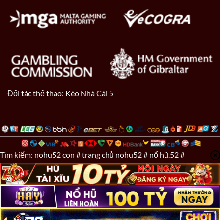
Đối tác thể thao:
Kèo Nhà Cái 5
Esports nohu52: Cá Cược Thể Thao Điện Tử LMHT, Dota 2, CS2 và
Valorant
Tháng 6 8, 2026
Tìm kiếm: nohu52 con # trang chủ nohu52 # nổ hũ.52 #
nổ+hũ+52 # nohu+52 # b52 nổ hũ # nohu52 net cổng game nổ hũ
phát tài club # no.05 # no.9 # fo88 # nohu 85 # nohu 77# 46 nohu
# w365 # fanvip # good88 # 33win #
good88
#
Kubet
#
u888
#
hb88