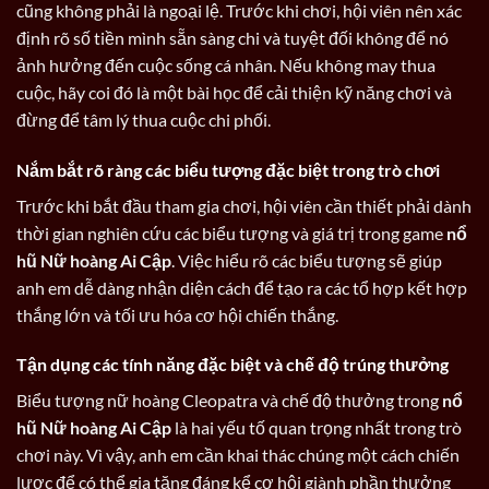
cũng không phải là ngoại lệ. Trước khi chơi, hội viên nên xác
định rõ số tiền mình sẵn sàng chi và tuyệt đối không để nó
ảnh hưởng đến cuộc sống cá nhân. Nếu không may thua
cuộc, hãy coi đó là một bài học để cải thiện kỹ năng chơi và
đừng để tâm lý thua cuộc chi phối.
Nắm bắt rõ ràng các biểu tượng đặc biệt trong trò chơi
Trước khi bắt đầu tham gia chơi, hội viên cần thiết phải dành
thời gian nghiên cứu các biểu tượng và giá trị trong game
nổ
hũ Nữ hoàng Ai Cập
. Việc hiểu rõ các biểu tượng sẽ giúp
anh em dễ dàng nhận diện cách để tạo ra các tổ hợp kết hợp
thắng lớn và tối ưu hóa cơ hội chiến thắng.
Tận dụng các tính năng đặc biệt và chế độ trúng thưởng
Biểu tượng nữ hoàng Cleopatra và chế độ thưởng trong
nổ
hũ Nữ hoàng Ai Cập
là hai yếu tố quan trọng nhất trong trò
chơi này. Vì vậy, anh em cần khai thác chúng một cách chiến
lược để có thể gia tăng đáng kể cơ hội giành phần thưởng