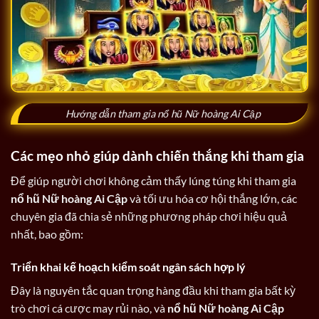
Hướng dẫn tham gia nổ hũ Nữ hoàng Ai Cập
Các mẹo nhỏ giúp dành chiến thắng khi tham gia
Để giúp người chơi không cảm thấy lúng túng khi tham gia
nổ hũ Nữ hoàng Ai Cập
và tối ưu hóa cơ hội thắng lớn, các
chuyên gia đã chia sẻ những phương pháp chơi hiệu quả
nhất, bao gồm:
Triển khai kế hoạch kiểm soát ngân sách hợp lý
Đây là nguyên tắc quan trọng hàng đầu khi tham gia bất kỳ
trò chơi cá cược may rủi nào, và
nổ hũ Nữ hoàng Ai Cập