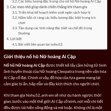
Các biểu tượng đặc trưng cho nổ hũ Nữ hoàng Ai Cập
Các mẹo nhỏ giúp dành chiến thắng khi tham gia
Triển khai kế hoạch kiểm soát ngân sách hợp lý
Nắm bắt rõ ràng các biểu tượng đặc biệt trong trò
chơi
Tận dụng các tính năng đặc biệt và chế độ trúng
thưởng
Lời kết
Bài viết liên quan tại nohu52
Giới thiệu nổ hũ Nữ hoàng Ai Cập
Nổ hũ Nữ hoàng Ai Cập
được thiết kế lấy cảm hứng từ hình
ảnh huyền thoại của Nữ hoàng Cleopatra trong nền văn hóa
Ai Cập cổ đại. Chính vì vậy, đồ họa của tựa game mang lại
cảm giác bí ẩn, hấp dẫn và đầy kích thích cho người chơi.
Khi tham gia Nohu52, anh em sẽ như du hành ngược thời
gian, bước vào một thế giới Ai Cập cổ kính, nơi mỗi chi tiết
đều được tái hiện sống động và mê hoặc. Không chỉ là một