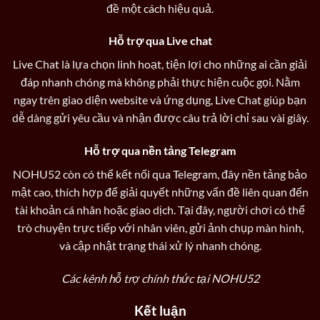
đề một cách hiệu quả.
Hỗ trợ qua Live chat
Live Chat là lựa chọn linh hoạt, tiện lợi cho những ai cần giải
đáp nhanh chóng mà không phải thực hiện cuộc gọi. Nằm
ngay trên giao diện website và ứng dụng, Live Chat giúp bạn
dễ dàng gửi yêu cầu và nhận được câu trả lời chỉ sau vài giây.
Hỗ trợ qua nền tảng Telegram
NOHU52 còn có thể kết nối qua Telegram, đây nền tảng bảo
mật cao, thích hợp để giải quyết những vấn đề liên quan đến
tài khoản cá nhân hoặc giao dịch. Tại đây, người chơi có thể
trò chuyện trực tiếp với nhân viên, gửi ảnh chụp màn hình,
và cập nhật trạng thái xử lý nhanh chóng.
Các kênh hỗ trợ chính thức tại NOHU52
Kết luận