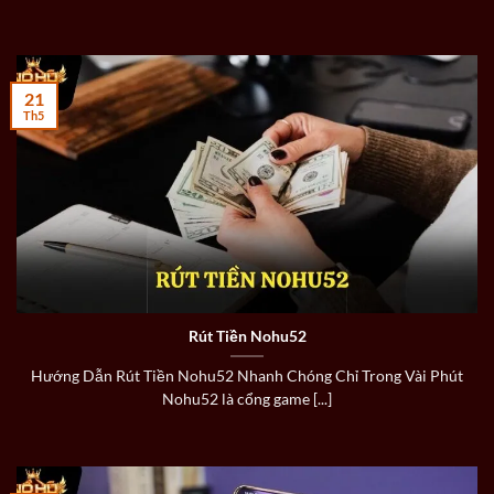
21
Th5
Rút Tiền Nohu52
Hướng Dẫn Rút Tiền Nohu52 Nhanh Chóng Chỉ Trong Vài Phút
Nohu52 là cổng game [...]