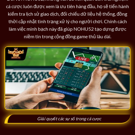
cá cược luôn được xem là ưu tiên hàng đầu, họ sẽ tiến hành
kiểm tra lịch sử giao dịch, đối chiếu dữ liệu hệ thống, đồng
thời cập nhật tình trạng xử lý cho người chơi. Chính cách
làm việc minh bạch này đã giúp NOHU52 tạo dựng được
niềm tin trong cộng đồng game thủ lâu dài.
Giải quyết các sự số trong cá cược