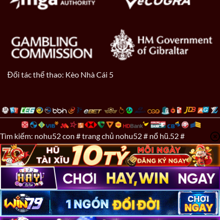
Esports nohu52: Cá Cược Thể Thao Điện Tử LMHT, Dota 2, CS2 và
Đối tác thể thao:
Kèo Nhà Cái 5
Valorant
Tháng 6 8, 2026
Tìm kiếm: nohu52 con # trang chủ nohu52 # nổ hũ.52 #
nổ+hũ+52 # nohu+52 # b52 nổ hũ # nohu52 net cổng game nổ hũ
phát tài club # no.05 # no.9 # fo88 # nohu 85 # nohu 77# 46 nohu
# w365 # fanvip # good88 # 33win #
good88
#
Kubet
#
u888
#
hb88
Kèo Penalty World Cup 2026: Cách Đọc, Phân Tích và Chiến Thuật Tại