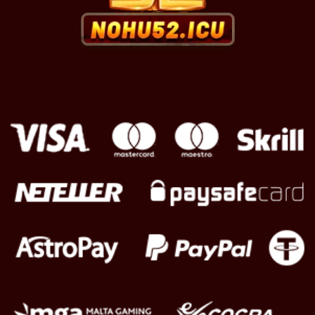
Bạch Thủ Lô Nohu52 — Soi Cầu, Tỷ Lệ & Kinh Nghiệm Chốt Số
Tháng 6 8, 2026
Lô Trượt Nohu52 — Cách Chơi, Kèo Cược Và Kinh Nghiệm Soi Cầu
Tháng 6 8, 2026