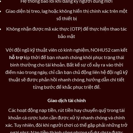
Hệ thống báo lỗi khi đăng ký người dùng mới
Giao diện bị treo, lag hoặc không hiển thị chính xác trên một
số thiết bị
Không nhận được mã xác thực (OTP) để thực hiện thao tác
bảo mật
Với đội ngũ kỹ thuật viên có kinh nghiệm, NOHU52 cam kết
hỗ trợ
kịp thời để bạn nhanh chóng khôi phục trạng thái
bình thường cho tài khoản. Bất kể sự cố xảy ra vào thời
điểm nào trong ngày, chỉ cần bạn chủ động liên hệ đội ngũ kỹ
thuật sẽ được phản hồi nhanh chóng, hướng dẫn chi tiết
từng bước để khắc phục triệt để.
Giao dịch tài chính
Các hoạt động nạp tiền, rút tiền hay chuyển quỹ trong tài
khoản cá cược luôn cần được xử lý nhanh chóng và chính
xác. Tuy nhiên, đôi khi người chơi có thể gặp phải những trở
ngại như: Nạp tiền thành công nhưng số dư chưa được