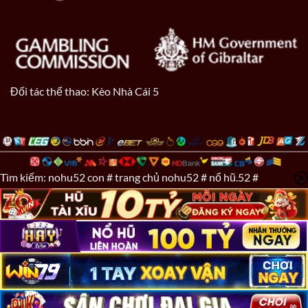
Đối tác thể thao:
Kèo Nhà Cái 5
Tìm kiếm: nohu52 con # trang chủ nohu52 # nổ hũ.52 #
Esports nohu52: Cá Cược Thể Thao Điện Tử LMHT, Dota 2, CS2 và
nổ+hũ+52 # nohu+52 # b52 nổ hũ # nohu52 net cổng game nổ hũ
Valorant
Tháng 6 8, 2026
phát tài club # no.05 # no.9 # fo88 # nohu 85 # nohu 77# 46 nohu
# w365 # fanvip # good88 # 33win #
good88
#
Kubet
#
u888
#
hb88
Copyright 2026 ©
Flatsome Theme