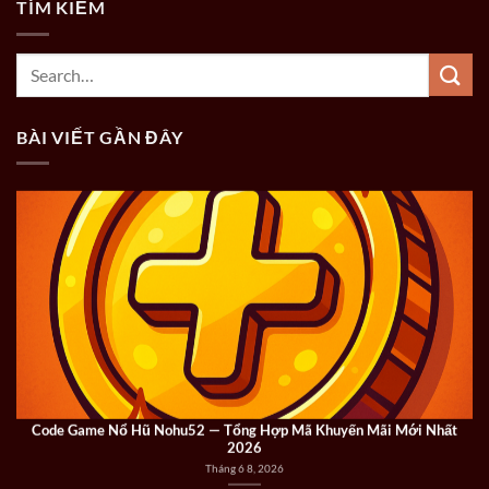
TÌM KIẾM
World Cup 2026: Tổng hợp giải đấu, 32 đội, tỷ lệ kèo và lịch thi đấu tại
nohu52
Tháng 6 8, 2026
BÀI VIẾT GẦN ĐÂY
Code Game Nổ Hũ Nohu52 — Tổng Hợp Mã Khuyến Mãi Mới Nhất
2026
Tháng 6 8, 2026