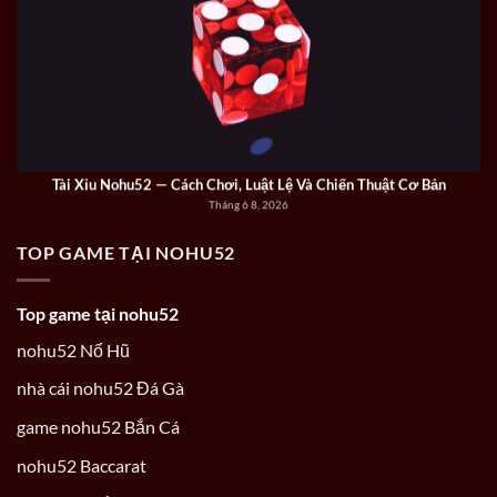
Tài Xỉu Nohu52 — Cách Chơi, Luật Lệ Và Chiến Thuật Cơ Bản
Tháng 6 8, 2026
TOP GAME TẠI NOHU52
Top game tại nohu52
nohu52
Nổ Hũ
nhà cái nohu52
Đá Gà
Trường Gà Savan — Tổng Quan Sới Đá Gà Lớn Bậc Nhất Đông Nam Á
Tháng 6 8, 2026
game nohu52
Bắn Cá
nohu52 Baccarat