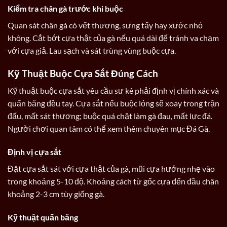
Kiểm tra chân gà trước khi buộc
Quan sát chân gà có vết thương, sưng tấy hay xước nhỏ
không. Cắt bớt cựa thật của gà nếu quá dài để tránh va chạm
với cựa giả. Lau sạch và sát trùng vùng buộc cựa.
Kỹ Thuật Buộc Cựa Sắt Đúng Cách
Kỹ thuật buộc cựa sắt yêu cầu sư kê phải định vị chính xác và
quấn băng đều tay. Cựa sắt nếu buộc lỏng sẽ xoay trong trận
đấu, mất sát thương; buộc quá chặt làm gà đau, mất lực đá.
Người chơi quan tâm có thể xem thêm chuyên mục
Đá Gà
.
Định vị cựa sắt
Đặt cựa sắt sát với cựa thật của gà, mũi cựa hướng nhẹ vào
trong khoảng 5-10 độ. Khoảng cách từ gốc cựa đến đầu chân
khoảng 2-3 cm tùy giống gà.
Kỹ thuật quấn băng