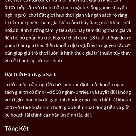
được tiếp cận với tinh thần lành mạnh. Cổng game khuyến
nghị người chơi đặt giới hạn thời gian và ngân sách rõ ràng
trước mỗi phiên tham gia. Nếu cảm thấy đang mất kiểm soát
hoặc bị ảnh hưởng tâm lý tiêu cực, hãy tạm dừng tham gia và
liên hệ bộ phận hỗ trợ. Người chơi dưới 18 tuổi không được
phép tham gia theo điều khoản dịch vụ. Đây là nguyên tắc cơ
bản giúp giữ trò chơi luôn là hình thức giải trí thuần túy thay
vì trở thành áp lực tài chính.
Đặt Giới Hạn Ngân Sách
Trước mỗi tuần, người chơi nên xác định một khoản ngân
sách giải trí cố định (vd 500 nghìn-1 triệu) và tuyệt đối không
vượt giới hạn này dù gặp tình huống nào. Tách biệt tài khoản
chơi với tài khoản sinh hoạt giúp kiểm soát dòng tiền và giữ
kế hoạch tài chính cá nhân ổn định lâu dài.
Tổng Kết