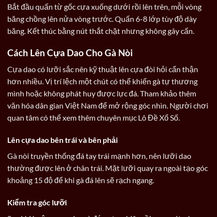
Bắt đầu quấn từ gốc cựa xuống dưới rồi lên trên, mỗi vòng
băng chồng lên nửa vòng trước. Quấn 6-8 lớp tùy độ dày
băng. Kết thúc bằng nút thắt chặt nhưng không gây cấn.
Cách Lên Cựa Dao Cho Gà Nòi
Cựa dao có lưỡi sắc nên kỹ thuật lên cựa đòi hỏi cẩn thận
hơn nhiều. Vị trí lệch một chút có thể khiến gà tự thương
mình hoặc không phát huy được lực đá. Tham khảo thêm
văn hóa dân gian Việt Nam
để mở rộng góc nhìn. Người chơi
quan tâm có thể xem thêm chuyên mục
Lô Đề Xổ Số
.
Lên cựa dao bên trái và bên phải
Gà nòi truyền thống đá tay trái mạnh hơn, nên lưỡi dao
thường được lên ở chân trái. Mặt lưỡi quay ra ngoài tạo góc
khoảng 15 độ để khi gà đá lên sẽ rạch ngang.
Kiểm tra góc lưỡi