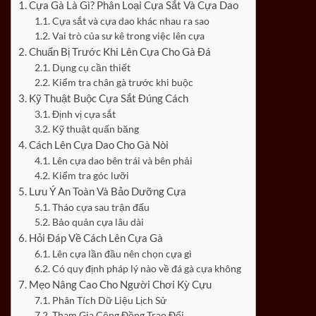
Cựa Gà Là Gì? Phân Loại Cựa Sắt Và Cựa Dao
Cựa sắt và cựa dao khác nhau ra sao
Vai trò của sư kê trong việc lên cựa
Chuẩn Bị Trước Khi Lên Cựa Cho Gà Đá
Dụng cụ cần thiết
Kiểm tra chân gà trước khi buộc
Kỹ Thuật Buộc Cựa Sắt Đúng Cách
Định vị cựa sắt
Kỹ thuật quấn băng
Cách Lên Cựa Dao Cho Gà Nòi
Lên cựa dao bên trái và bên phải
Kiểm tra góc lưỡi
Lưu Ý An Toàn Và Bảo Dưỡng Cựa
Tháo cựa sau trận đấu
Bảo quản cựa lâu dài
Hỏi Đáp Về Cách Lên Cựa Gà
Lên cựa lần đầu nên chọn cựa gì
Có quy định pháp lý nào về đá gà cựa không
Mẹo Nâng Cao Cho Người Chơi Kỳ Cựu
Phân Tích Dữ Liệu Lịch Sử
Tham Gia Cộng Đồng Trao Đổi