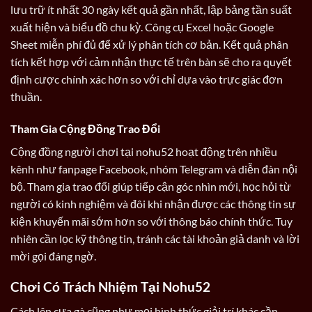
lưu trữ ít nhất 30 ngày kết quả gần nhất, lập bảng tần suất
xuất hiện và biểu đồ chu kỳ. Công cụ Excel hoặc Google
Sheet miễn phí đủ để xử lý phân tích cơ bản. Kết quả phân
tích kết hợp với cảm nhận thực tế trên bàn sẽ cho ra quyết
định cược chính xác hơn so với chỉ dựa vào trực giác đơn
thuần.
Tham Gia Cộng Đồng Trao Đổi
Cộng đồng người chơi tại nohu52 hoạt động trên nhiều
kênh như fanpage Facebook, nhóm Telegram và diễn đàn nội
bộ. Tham gia trao đổi giúp tiếp cận góc nhìn mới, học hỏi từ
người có kinh nghiệm và đôi khi nhận được các thông tin sự
kiện khuyến mãi sớm hơn so với thông báo chính thức. Tuy
nhiên cần lọc kỹ thông tin, tránh các tài khoản giả danh và lời
mời gọi đáng ngờ.
Chơi Có Trách Nhiệm Tại Nohu52
Cách lên cựa gà cũng như mọi hình thức giải trí khác cần