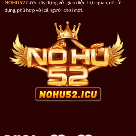
NOHU52
được xây dựng với giao diện trực quan, dễ sử
dụng, phù hợp với cả người chơi mới.
Lô 3 Càng Nohu52 — Tỷ Lệ, Cách Bắt Và Soi Cầu Chuẩn
Tháng 6 8, 2026
Bạch Thủ Lô Nohu52 — Soi Cầu, Tỷ Lệ & Kinh Nghiệm Chốt Số
Tháng 6 8, 2026