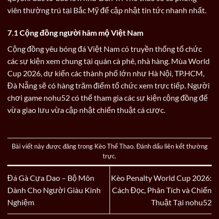
viên thường trú tại Bắc Mỹ để cập nhật tin tức nhanh nhất.
Code Game Bắn Cá Nohu52 — Tổng Hợp Giftcode Đổi Thưởng 2026
Tháng 6 8, 2026
7.1 Cộng đồng người hâm mộ Việt Nam
Cộng đồng yêu bóng đá Việt Nam có truyền thống tổ chức
các sự kiện xem chung tại quán cà phê, nhà hàng. Mùa World
Cup 2026, dự kiến các thành phố lớn như Hà Nội, TP.HCM,
Đà Nẵng sẽ có hàng trăm điểm tổ chức xem trực tiếp. Người
chơi
game nohu52
có thể tham gia các sự kiện cộng đồng để
vừa giao lưu vừa cập nhật chiến thuật cá cược.
Bài viết này được đăng trong
Kèo Thể Thao
. Đánh dấu
liên kết thường
trực
.
Bạn Đang Nghĩ Sai Về World Cup 2026 Rồi Đấy
Tháng 6 19, 2026
Đá Gà Cựa Dao – Bộ Môn
Kèo Penalty World Cup 2026:
Dành Cho Người Giàu Kinh
Cách Đọc, Phân Tích và Chiến
Nghiệm
Thuật Tại nohu52