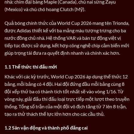
nhà: chim đại bàng Maple (Canada), chú nai sừng Zayu
(Mexico) và chú chó hoang Clutch (Mỹ).
Quả bóng chính thức của World Cup 2026 mang tên Trionda,
được Adidas thiết kế với ba mảng màu tượng trưng cho ba
nước đồng chủ nhà. Hệ thống VAR và bán tự động việt vị
tiếp tục được sử dụng, kết hợp công nghệ chip cảm biến mới
giúp trọng tài đưa ra quyết định nhanh và chính xác hơn.
1.1 Thể thức thi đấu mới
Khác với các kỳ trước, World Cup 2026 áp dụng thể thức 12
bảng, mỗi bảng có 4 đội. Hai đội đứng đầu mỗi bảng cùng 8
đội xếp thứ ba có thành tích tốt nhất sẽ vào vòng 1/16. Từ
vòng này, giải đấu thi đấu loại trực tiếp một lượt theo truyền
thống. Tổng số trận của một đội vô địch tăng từ 7 lên 8 trận,
tạo ra thử thách thể lực lớn hơn cho các cầu thủ.
1.2 Sân vận động và thành phố đăng cai