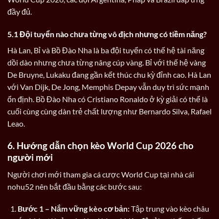
đầy đủ.
5.1 Đội tuyển nào chưa từng vô địch nhưng có tiềm năng?
Hà Lan, Bỉ và Bồ Đào Nha là ba đội tuyển có thế hệ tài năng
dồi dào nhưng chưa từng nâng cúp vàng. Bỉ với thế hệ vàng
De Bruyne, Lukaku đang gần kết thúc chu kỳ đỉnh cao. Hà Lan
với Van Dijk, De Jong, Memphis Depay vẫn duy trì sức mạnh
ổn định. Bồ Đào Nha có Cristiano Ronaldo ở kỳ giải có thể là
cuối cùng cùng dàn trẻ chất lượng như Bernardo Silva, Rafael
Leao.
6. Hướng dẫn chọn kèo World Cup 2026 cho
người mới
Người chơi mới tham gia cá cược World Cup tại
nhà cái
nohu52
nên bắt đầu bằng các bước sau:
Bước 1 – Nắm vững kèo cơ bản:
Tập trung vào kèo châu