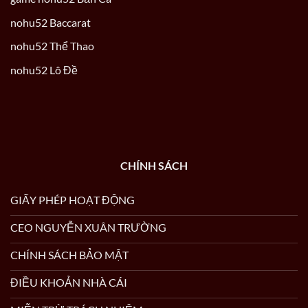
nohu52 Baccarat
nohu52 Thể Thao
nohu52 Lô Đề
Cách Lên Cựa Gà Đá — Kỹ Thuật Buộc Cựa Sắt Cựa Dao Chuẩn
Tháng 6 8, 2026
CHÍNH SÁCH
GIẤY PHÉP HOẠT ĐỘNG
CEO NGUYỄN XUÂN TRƯỜNG
CHÍNH SÁCH BẢO MẬT
ĐIỀU KHOẢN NHÀ CÁI