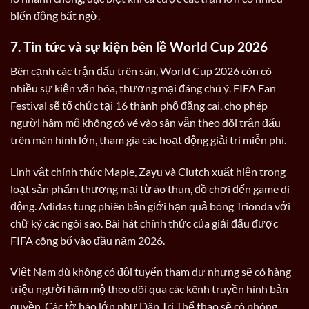
biến động bất ngờ.
7. Tin tức và sự kiện bên lề World Cup 2026
Bên cạnh các trận đấu trên sân, World Cup 2026 còn có
nhiều sự kiện văn hóa, thương mại đáng chú ý. FIFA Fan
Festival sẽ tổ chức tại 16 thành phố đăng cai, cho phép
người hâm mộ không có vé vào sân vẫn theo dõi trận đấu
trên màn hình lớn, tham gia các hoạt động giải trí miễn phí.
Linh vật chính thức Maple, Zayu và Clutch xuất hiện trong
loạt sản phẩm thương mại từ áo thun, đồ chơi đến game di
động. Adidas tung phiên bản giới hạn quả bóng Trionda với
chữ ký các ngôi sao. Bài hát chính thức của giải đấu được
FIFA công bố vào đầu năm 2026.
Việt Nam dù không có đội tuyển tham dự nhưng sẽ có hàng
triệu người hâm mộ theo dõi qua các kênh truyền hình bản
quyền. Các tờ báo lớn như
Dân Trí Thể thao
sẽ có phóng