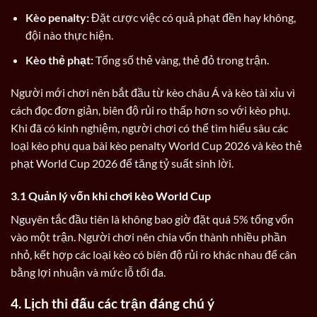
Kèo penalty:
Đặt cược việc có quả phạt đền hay không,
đội nào thực hiện.
Kèo thẻ phạt:
Tổng số thẻ vàng, thẻ đỏ trong trận.
Người mới chơi nên bắt đầu từ kèo châu Á và kèo tài xỉu vì
cách đọc đơn giản, biên độ rủi ro thấp hơn so với kèo phụ.
Khi đã có kinh nghiệm, người chơi có thể tìm hiểu sâu các
loại kèo phụ qua bài
kèo penalty World Cup 2026
và
kèo thẻ
phạt World Cup 2026
để tăng tỷ suất sinh lời.
3.1 Quản lý vốn khi chơi kèo World Cup
Nguyên tắc đầu tiên là không bao giờ đặt quá 5% tổng vốn
vào một trận. Người chơi nên chia vốn thành nhiều phần
nhỏ, kết hợp các loại kèo có biên độ rủi ro khác nhau để cân
bằng lợi nhuận và mức lỗ tối đa.
4. Lịch thi đấu các trận đáng chú ý