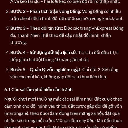
Á và kèo tài xỉu – hai loại kèo có biên độ rủi ro thấp nhất.
Bước 2 – Phân tích trận vòng bảng:
Vòng bảng có nhiều
trận chênh lệch trình độ, dễ dự đoán hơn vòng knock-out.
Bước 3 – Theo dõi tin tức:
Đọc các trang
VnExpress Bóng
đá
,
Thanh Niên Thể thao
để cập nhật đội hình, chấn
thương.
Bước 4 – Sử dụng dữ liệu lịch sử:
Tra cứu đối đầu trực
tiếp giữa hai đội trong 10 năm gần nhất.
Bước 5 – Quản lý vốn nghiêm ngặt:
Chỉ đặt 2-3% tổng
vốn cho mỗi kèo, không gấp đôi sau thua liên tiếp.
6.1 Các sai lầm phổ biến cần tránh
Người chơi mới thường mắc các sai lầm như: đặt cược theo
cảm tính cho đội mình yêu thích, đặt cược gấp đôi để gỡ vốn
(martingale), theo đuôi đám đông trên mạng xã hội, đặt quá
nhiều kèo trong một trận. Mỗi sai lầm này đều dẫn đến thua
lỗ nhanh chóng, đặc biệt khi cá cược các trận lớn có nhiều