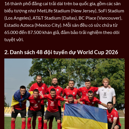
16 thành phố đăng cai trải dài trên ba quốc gia, gồm các sân
biểu tượng như MetLife Stadium (New Jersey), SoFi Stadium
(Los Angeles), AT&T Stadium (Dallas), BC Place (Vancouver),
Estadio Azteca (Mexico City). Mỗi sân đều có sức chứa từ
65.000 đến 87.500 khán giả, đảm bảo trải nghiệm theo dõi
tuyệt vời.
2. Danh sách 48 đội tuyển dự World Cup 2026