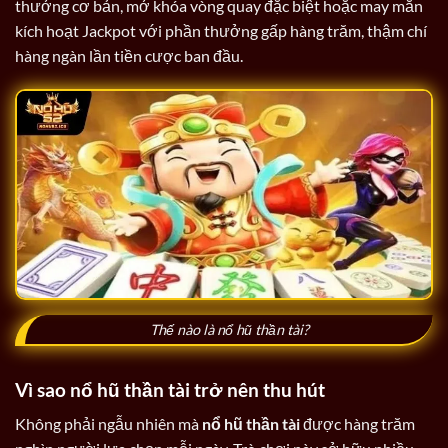
thưởng cơ bản, mở khóa vòng quay đặc biệt hoặc may mắn
kích hoạt Jackpot với phần thưởng gấp hàng trăm, thậm chí
hàng ngàn lần tiền cược ban đầu.
Thế nào là nổ hũ thần tài?
Vì sao nổ hũ thần tài trở nên thu hút
Không phải ngẫu nhiên mà
nổ hũ thần tài
được hàng trăm