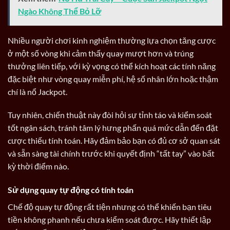
Ngào Không Thể Bỏ Lỡ
Nhiều người chơi kinh nghiệm thường lựa chọn tăng cược
ở một số vòng khi cảm thấy quay mượt hơn và trúng
thưởng liên tiếp, với kỳ vọng có thể kích hoạt các tính năng
đặc biệt như vòng quay miễn phí, hệ số nhân lớn hoặc thậm
chí là nổ Jackpot.
Tuy nhiên, chiến thuật này đòi hỏi sự tỉnh táo và kiểm soát
tốt ngân sách, tránh tâm lý hưng phấn quá mức dẫn đến đặt
cược thiếu tính toán. Hãy đảm bảo bạn có đủ cơ sở quan sát
và sẵn sàng tài chính trước khi quyết định “tất tay” vào bất
kỳ thời điểm nào.
Sử dụng quay tự động có tính toán
Chế độ quay tự động rất tiện nhưng có thể khiến bạn tiêu
tiền không phanh nếu chưa kiểm soát được. Hãy thiết lập