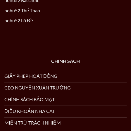
nohu52 Baccarat
nohu52 Thể Thao
nohu52 Lô Đề
CHÍNH SÁCH
Cách Lên Cựa Gà Đá — Kỹ Thuật Buộc Cựa Sắt Cựa Dao Chuẩn
Tháng 6 8, 2026
GIẤY PHÉP HOẠT ĐỘNG
CEO NGUYỄN XUÂN TRƯỜNG
CHÍNH SÁCH BẢO MẬT
ĐIỀU KHOẢN NHÀ CÁI
MIỄN TRỪ TRÁCH NHIỆM