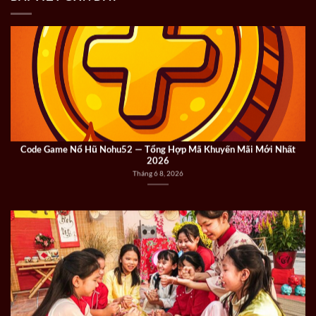
Code Game Nổ Hũ Nohu52 — Tổng Hợp Mã Khuyến Mãi Mới Nhất
2026
Tháng 6 8, 2026
Xóc Đĩa Online Nohu52 — Luật Chơi, Mẹo Bắt Cầu Và Kinh Nghiệm
Tháng 6 8, 2026