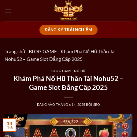
Bỏ
qua
nội
dung
ĐĂNG KÝ TRẢI NGHIỆM
Trang chủ
-
BLOG GAME
-
Khám Phá Nổ Hũ Thần Tài
Nohu52 – Game Slot Đẳng Cấp 2025
BLOG GAME
,
NỔ HŨ
Khám Phá Nổ Hũ Thần Tài Nohu52 –
Game Slot Đẳng Cấp 2025
ĐĂNG VÀO
THÁNG 6 14, 2025
BỞI
SEO
14
Th6