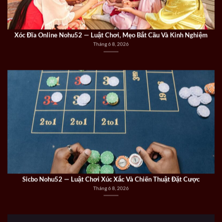
Sicbo Nohu52 — Luật Chơi Xúc Xắc Và Chiến Thuật Đặt Cược
Tháng 6 8, 2026