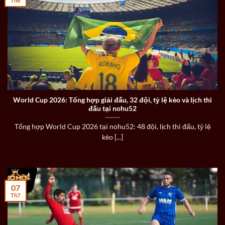
Th6
World Cup 2026: Tổng hợp giải đấu, 32 đội, tỷ lệ kèo và lịch thi
đấu tại nohu52
Tổng hợp World Cup 2026 tại nohu52: 48 đội, lịch thi đấu, tỷ lệ
kèo [...]
07
Th7