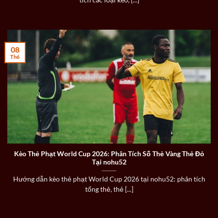
08
Th6
Kèo Thẻ Phạt World Cup 2026: Phân Tích Số Thẻ Vàng Thẻ Đỏ
Tại nohu52
Hướng dẫn kèo thẻ phạt World Cup 2026 tại nohu52: phân tích
tổng thẻ, thẻ [...]