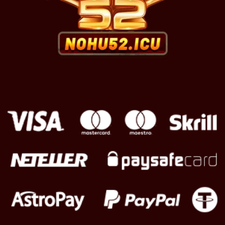
Bạch Thủ Lô Nohu52 — Soi Cầu, Tỷ Lệ & Kinh Nghiệm Chốt Số
Tháng 6 8, 2026
Lô Trượt Nohu52 — Cách Chơi, Kèo Cược Và Kinh Nghiệm Soi Cầu
Tháng 6 8, 2026