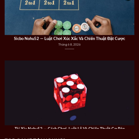
Sicbo Nohu52 — Luật Chơi Xúc Xắc Và Chiến Thuật Đặt Cược
Tháng 6 8, 2026
Tài Xỉu Nohu52 — Cách Chơi, Luật Lệ Và Chiến Thuật Cơ Bản
Tháng 6 8, 2026