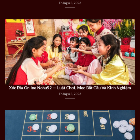
Xóc Đĩa Online Nohu52 — Luật Chơi, Mẹo Bắt Cầu Và Kinh Nghiệm
Tháng 6 8, 2026