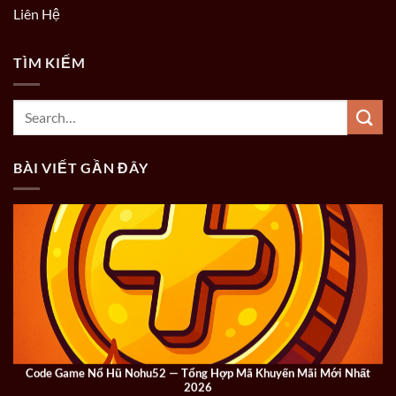
World Cup 2026: Tổng hợp giải đấu, 32 đội, tỷ lệ kèo và lịch thi đấu tại
Liên Hệ
nohu52
Tháng 6 8, 2026
TÌM KIẾM
BÀI VIẾT GẦN ĐÂY
Code Game Nổ Hũ Nohu52 — Tổng Hợp Mã Khuyến Mãi Mới Nhất
2026
Tháng 6 8, 2026