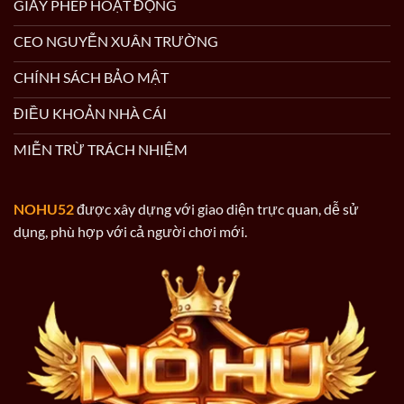
GIẤY PHÉP HOẠT ĐỘNG
Tháng 6 8, 2026
CEO NGUYỄN XUÂN TRƯỜNG
CHÍNH SÁCH BẢO MẬT
ĐIỀU KHOẢN NHÀ CÁI
MIỄN TRỪ TRÁCH NHIỆM
NOHU52
được xây dựng với giao diện trực quan, dễ sử
dụng, phù hợp với cả người chơi mới.
Lô 3 Càng Nohu52 — Tỷ Lệ, Cách Bắt Và Soi Cầu Chuẩn
Tháng 6 8, 2026