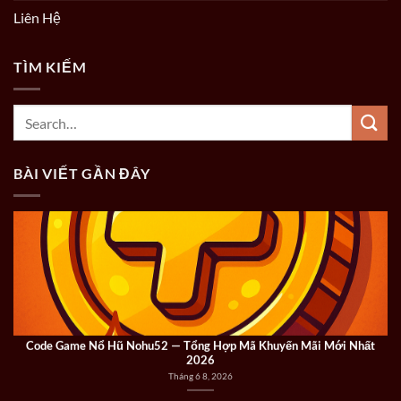
Liên Hệ
TÌM KIẾM
BÀI VIẾT GẦN ĐÂY
Code Game Nổ Hũ Nohu52 — Tổng Hợp Mã Khuyến Mãi Mới Nhất
2026
Tháng 6 8, 2026