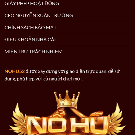
GIẤY PHÉP HOẠT ĐỘNG
CEO NGUYỄN XUÂN TRƯỜNG
CHÍNH SÁCH BẢO MẬT
ĐIỀU KHOẢN NHÀ CÁI
MIỄN TRỪ TRÁCH NHIỆM
NOHU52
được xây dựng với giao diện trực quan, dễ sử
Lô 3 Càng Nohu52 — Tỷ Lệ, Cách Bắt Và Soi Cầu Chuẩn
Tháng 6 8, 2026
dụng, phù hợp với cả người chơi mới.