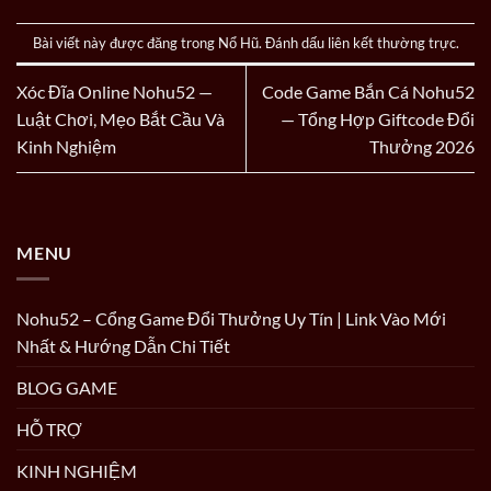
Bài viết này được đăng trong
Nổ Hũ
. Đánh dấu
liên kết thường trực
.
Xóc Đĩa Online Nohu52 —
Code Game Bắn Cá Nohu52
Luật Chơi, Mẹo Bắt Cầu Và
— Tổng Hợp Giftcode Đổi
Bạn Đang Nghĩ Sai Về World Cup 2026 Rồi Đấy
Kinh Nghiệm
Thưởng 2026
Tháng 6 19, 2026
MENU
Nohu52 – Cổng Game Đổi Thưởng Uy Tín | Link Vào Mới
Nhất & Hướng Dẫn Chi Tiết
BLOG GAME
HỖ TRỢ
World Cup 2026: Tổng hợp giải đấu, 32 đội, tỷ lệ kèo và lịch thi đấu tại
nohu52
KINH NGHIỆM
Tháng 6 8, 2026