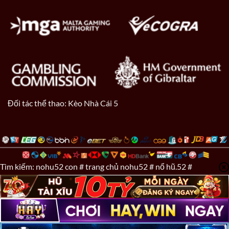
Đối tác thể thao:
Kèo Nhà Cái 5
Esports nohu52: Cá Cược Thể Thao Điện Tử LMHT, Dota 2, CS2 và
Valorant
Tháng 6 8, 2026
Tìm kiếm: nohu52 con # trang chủ nohu52 # nổ hũ.52 #
nổ+hũ+52 # nohu+52 # b52 nổ hũ # nohu52 net cổng game nổ hũ
phát tài club # no.05 # no.9 # fo88 # nohu 85 # nohu 77# 46 nohu
# w365 # fanvip # good88 # 33win #
good88
#
Kubet
#
u888
#
hb88