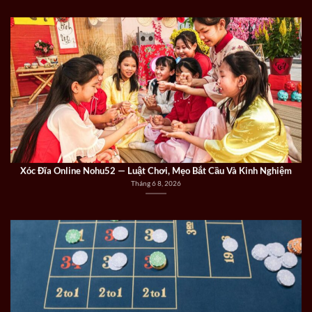
Xóc Đĩa Online Nohu52 — Luật Chơi, Mẹo Bắt Cầu Và Kinh Nghiệm
Tháng 6 8, 2026
Sicbo Nohu52 — Luật Chơi Xúc Xắc Và Chiến Thuật Đặt Cược
Tháng 6 8, 2026