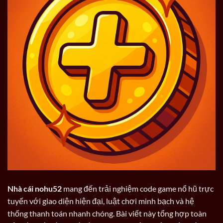
Nhà cái nohu52
mang đến trải nghiệm code game nổ hũ trực
tuyến với giao diện hiện đại, luật chơi minh bạch và hệ
thống thanh toán nhanh chóng. Bài viết này tổng hợp toàn