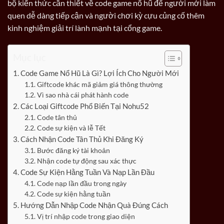
bộ kiến thức cần thiết về code game nổ hũ để người mới làm
quen dễ dàng tiếp cận và người chơi kỳ cựu củng cố thêm
kinh nghiệm giải trí lành mạnh tại cổng game.
Mục lục
Code Game Nổ Hũ Là Gì? Lợi Ích Cho Người Mới
Giftcode khác mã giảm giá thông thường
Vì sao nhà cái phát hành code
Các Loại Giftcode Phổ Biến Tại Nohu52
Code tân thủ
Code sự kiện và lễ Tết
Cách Nhận Code Tân Thủ Khi Đăng Ký
Bước đăng ký tài khoản
Nhận code tự động sau xác thực
Code Sự Kiện Hằng Tuần Và Nạp Lần Đầu
Code nạp lần đầu trong ngày
Code sự kiện hằng tuần
Hướng Dẫn Nhập Code Nhận Quà Đúng Cách
Vị trí nhập code trong giao diện