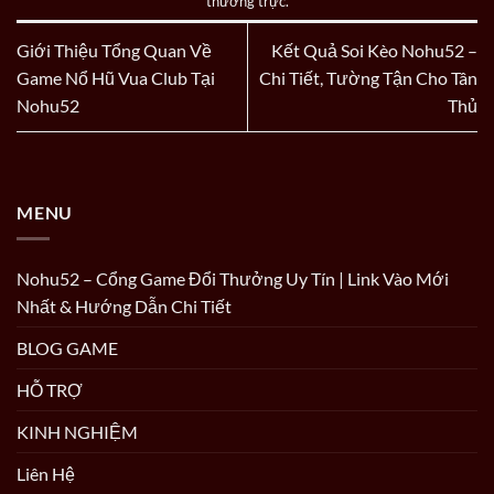
thường trực
.
Giới Thiệu Tổng Quan Về
Kết Quả Soi Kèo Nohu52 –
Game Nổ Hũ Vua Club Tại
Chi Tiết, Tường Tận Cho Tân
Nohu52
Thủ
Bạn Đang Nghĩ Sai Về World Cup 2026 Rồi Đấy
Tháng 6 19, 2026
MENU
Nohu52 – Cổng Game Đổi Thưởng Uy Tín | Link Vào Mới
Nhất & Hướng Dẫn Chi Tiết
BLOG GAME
HỖ TRỢ
KINH NGHIỆM
World Cup 2026: Tổng hợp giải đấu, 32 đội, tỷ lệ kèo và lịch thi đấu tại
nohu52
Liên Hệ
Tháng 6 8, 2026