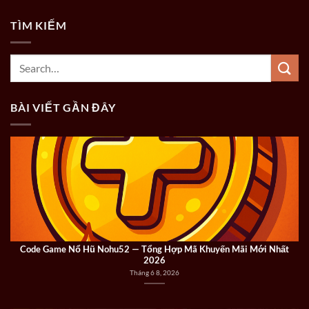
TÌM KIẾM
BÀI VIẾT GẦN ĐÂY
Code Game Nổ Hũ Nohu52 — Tổng Hợp Mã Khuyến Mãi Mới Nhất
2026
Tháng 6 8, 2026