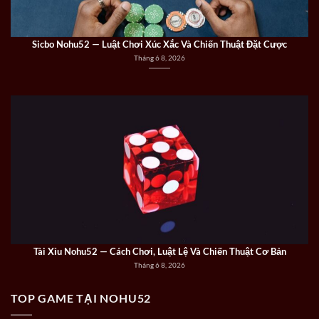
Tài Xỉu Nohu52 — Cách Chơi, Luật Lệ Và Chiến Thuật Cơ Bản
Tháng 6 8, 2026
TOP GAME TẠI NOHU52