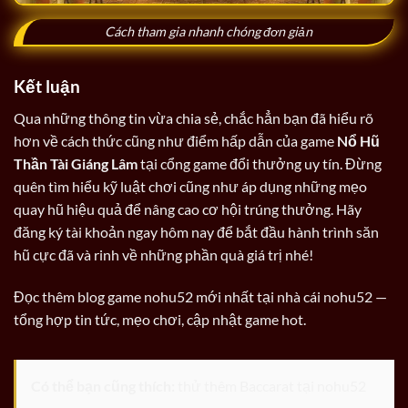
Cách tham gia nhanh chóng đơn giản
Kết luận
Qua những thông tin vừa chia sẻ, chắc hẳn bạn đã hiểu rõ
hơn về cách thức cũng như điểm hấp dẫn của game
Nổ Hũ
Thần Tài Giáng Lâm
tại cổng game đổi thưởng uy tín. Đừng
quên tìm hiểu kỹ luật chơi cũng như áp dụng những mẹo
quay hũ hiệu quả để nâng cao cơ hội trúng thưởng. Hãy
đăng ký tài khoản ngay hôm nay để bắt đầu hành trình săn
hũ cực đã và rinh về những phần quà giá trị nhé!
Đọc thêm
blog game nohu52
mới nhất tại nhà cái nohu52 —
tổng hợp tin tức, mẹo chơi, cập nhật game hot.
Có thể bạn cũng thích:
thử thêm Baccarat tại nohu52