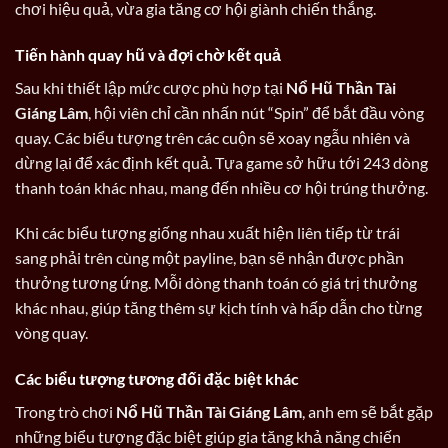
chơi hiệu quả, vừa gia tăng cơ hội giành chiến thắng.
Tiến hành quay hũ và đợi chờ kết quả
Sau khi thiết lập mức cược phù hợp tại
Nổ Hũ Thần Tài
Giáng Lâm
, hội viên chỉ cần nhấn nút “Spin” để bắt đầu vòng
quay. Các biểu tượng trên các cuộn sẽ xoay ngẫu nhiên và
dừng lại để xác định kết quả. Tựa game
sở hữu tới 243 dòng
thanh toán khác nhau, mang đến nhiều cơ hội trúng thưởng.
Khi các biểu tượng giống nhau xuất hiện liên tiếp từ trái
sang phải trên cùng một payline, bạn sẽ nhận được phần
thưởng tương ứng. Mỗi dòng thanh toán có giá trị thưởng
khác nhau, giúp tăng thêm sự kịch tính và hấp dẫn cho từng
vòng quay.
Các biểu tượng tương đối đặc biệt khác
Trong trò chơi
Nổ Hũ Thần Tài Giáng Lâm
, anh em sẽ bắt gặp
những biểu tượng đặc biệt giúp gia tăng khả năng chiến