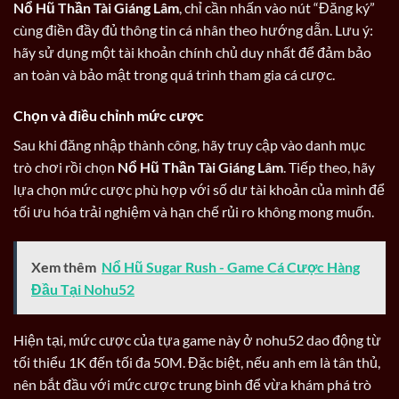
Nổ Hũ Thần Tài Giáng Lâm
, chỉ cần nhấn vào nút “Đăng ký”
cùng điền đầy đủ thông tin cá nhân theo hướng dẫn. Lưu ý:
hãy sử dụng một tài khoản chính chủ duy nhất để đảm bảo
an toàn và bảo mật trong quá trình tham gia cá cược.
Chọn và điều chỉnh mức cược
Sau khi đăng nhập thành công, hãy truy cập vào danh mục
trò chơi rồi chọn
Nổ Hũ Thần Tài Giáng Lâm
. Tiếp theo, hãy
lựa chọn mức cược phù hợp với số dư tài khoản của mình để
tối ưu hóa trải nghiệm và hạn chế rủi ro không mong muốn.
Xem thêm
Nổ Hũ Sugar Rush - Game Cá Cược Hàng
Đầu Tại Nohu52
Hiện tại, mức cược của tựa game này ở nohu52 dao động từ
tối thiểu 1K đến tối đa 50M. Đặc biệt, nếu anh em là tân thủ,
nên bắt đầu với mức cược trung bình để vừa khám phá trò