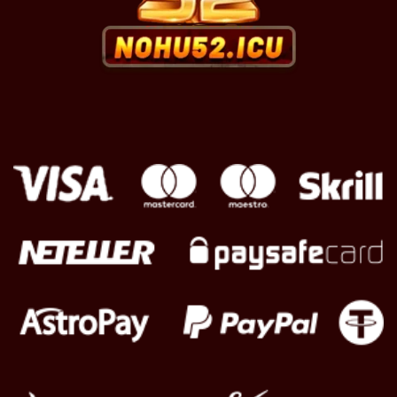
Bạch Thủ Lô Nohu52 — Soi Cầu, Tỷ Lệ & Kinh Nghiệm Chốt Số
Tháng 6 8, 2026
Lô Trượt Nohu52 — Cách Chơi, Kèo Cược Và Kinh Nghiệm Soi Cầu
Tháng 6 8, 2026