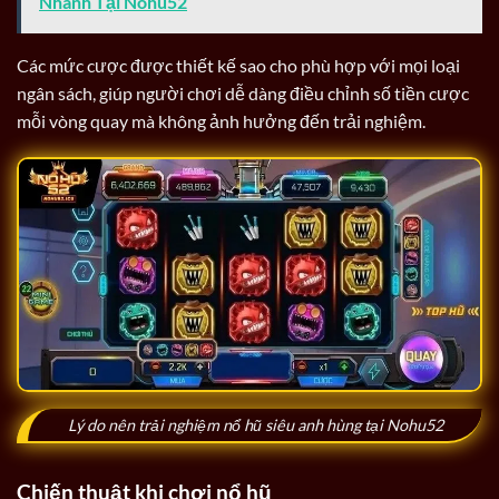
Nhanh Tại Nohu52
Các mức cược được thiết kế sao cho phù hợp với mọi loại
ngân sách, giúp người chơi dễ dàng điều chỉnh số tiền cược
mỗi vòng quay mà không ảnh hưởng đến trải nghiệm.
Lý do nên trải nghiệm nổ hũ siêu anh hùng tại Nohu52
Chiến thuật khi chơi nổ hũ