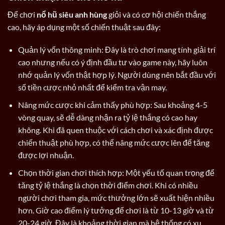
Để chơi
nổ hũ siêu anh hùng
giỏi và có cơ hội chiến thắng
cao, hãy áp dụng một số chiến thuật sau đây:
Quản lý vốn thông minh: Đây là trò chơi mang tính giải trí
cao nhưng nếu có ý định đầu tư vào game này, hãy luôn
nhớ quản lý vốn thật hợp lý. Người dùng nên bắt đầu với
số tiền cược nhỏ nhất để kiểm tra vận may.
Nâng mức cược khi cảm thấy phù hợp: Sau khoảng 4-5
vòng quay, sẽ dễ dàng nhận ra tỷ lệ thắng có cao hay
không. Khi đã quen thuộc với cách chơi và xác định được
chiến thuật phù hợp, có thể nâng mức cược lên để tăng
được lợi nhuận.
Chọn thời gian chơi thích hợp: Một yếu tố quan trọng để
tăng tỷ lệ thắng là chọn thời điểm chơi. Khi có nhiều
người chơi tham gia, mức thưởng lớn sẽ xuất hiện nhiều
hơn. Giờ cao điểm lý tưởng để chơi là từ 10-13 giờ và từ
20-24 giờ. Đây là khoảng thời gian mà hệ thống có xu