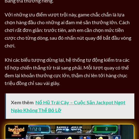
bảng trả thưởng riêng.
Với những ưu điểm vượt trội này, game chắc chắn là lựa
chọn hàng đầu cho những ai đam mê săn thưởng lớn. Cách
chơi rất đơn giản: trước tiên, anh em cần chọn mức tiền
cược cho từng dòng, sau đó nhấn nút quay để bắt đầu vòng
chơi.
Khi các biểu tượng dừng lại, hệ thống tự động kiểm tra các
tổ hợp chiến thắng từ trái sang phải. Mỗi lượt quay có thể
đem lại khoản thưởng cực lớn, thậm chí lên tới hàng chục
triệu đồng chỉ sau vài giây.
Xem thêm
Nổ Hũ Trái Cây – Cuộc Săn Jackpot Ngọt
Ngào Không Thể Bỏ Lỡ