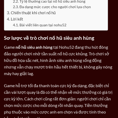
Tỷ lệ thưởng cao tại nổ hũ siêu anh hùng
Đa dạng mức cược cho người chơi lựa chọn
Chiến thuật khi chơi nổ hũ
Lời kết
Bài viết liên quan tại nohu52
Sơ lược về trò chơi nổ hũ siêu anh hùng
Game
nổ hũ siêu anh hùng
tại Nohu52 đang thu hút đông
đảo người chơi nhờ tần suất nổ hũ cực khủng. Trò chơi sở
hữu đồ họa sắc nét, hình ảnh siêu anh hùng sống động
nhưng vẫn chạy mượt trên hầu hết thiết bị, không gây nóng
máy hay giật lag.
Game hỗ trợ tối đa thanh toán cực kỳ đa dạng, đặc biệt chỉ
cần vài lượt quay là đã có thể nhận về mức thưởng có giá trị
cực kỳ lớn. Cách chơi cũng rất đơn giản: người chơi chỉ cần
chọn mức cược cho mỗi dòng rồi nhấn quay. Tiền thưởng
phụ thuộc vào mức cược anh em chọn và được tính theo