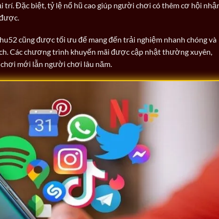
i trí. Đặc biệt, tỷ lệ nổ hũ cao giúp người chơi có thêm cơ hội nhậ
 được.
Nohu52 cũng được tối ưu để mang đến trải nghiệm nhanh chóng và
dịch. Các chương trình khuyến mãi được cập nhật thường xuyên,
 chơi mới lẫn người chơi lâu năm.