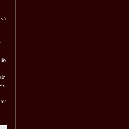
 và
Esports nohu52: Cá Cược Thể
Thao Điện Tử LMHT, Dota 2,
CS2 và Valorant
Tháng 6 8, 2026
c
 Hãy
 từ
ay,
Kèo Penalty World Cup 2026:
Cách Đọc, Phân Tích và Chiến
Thuật Tại nohu52
u52
Tháng 6 8, 2026