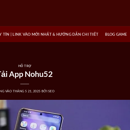
TÍN | LINK VÀO MỚI NHẤT & HƯỚNG DẪN CHI TIẾT
BLOG GAME
HỖ TRỢ
Tải App Nohu52
NG VÀO
THÁNG 5 21, 2025
BỞI
SEO