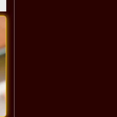
Kèo Thẻ Phạt World Cup 2026:
Phân Tích Số Thẻ Vàng Thẻ Đỏ
Tại nohu52
Tháng 6 8, 2026
Kết Quả Soi Kèo Nohu52 – Chi
Tiết, Tường Tận Cho Tân Thủ
Tháng 6 30, 2025