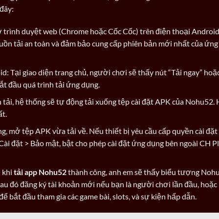
đây:
ở trình duyệt web (Chrome hoặc Cốc Cốc) trên điện thoại Android
nguồn tải an toàn và đảm bảo cung cấp phiên bản mới nhất của ứng
: Tại giao diện trang chủ, người chơi sẽ thấy nút “Tải ngay” hoặ
t đầu quá trình tải ứng dụng.
 tải, hệ thống sẽ tự động tải xuống tệp cài đặt APK của Nohu52.
ất.
ng, mở tệp APK vừa tải về. Nếu thiết bị yêu cầu cấp quyền cài đặt
Cài đặt > Bảo mật, bật cho phép cài đặt ứng dụng bên ngoài CH Pl
 khi
tải app Nohu52
thành công, anh em sẽ thấy biểu tượng Noh
au đó đăng ký tài khoản mới nếu bạn là người chơi lần đầu, hoặc
ể bắt đầu tham gia các game bài, slots, và sự kiện hấp dẫn.