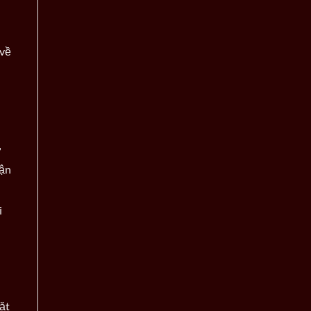
 về
Bạch Thủ Lô Nohu52 — Soi Cầu,
Tỷ Lệ & Kinh Nghiệm Chốt Số
Tháng 6 8, 2026
”
hận
Lô Trượt Nohu52 — Cách Chơi,
i
Kèo Cược Và Kinh Nghiệm Soi
Cầu
Tháng 6 8, 2026
ặt