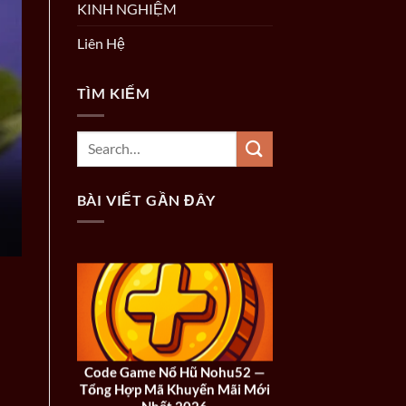
KINH NGHIỆM
Liên Hệ
World Cup 2026: Tổng hợp giải
đấu, 32 đội, tỷ lệ kèo và lịch thi
TÌM KIẾM
đấu tại nohu52
Tháng 6 8, 2026
BÀI VIẾT GẦN ĐÂY
Code Game Nổ Hũ Nohu52 —
Tổng Hợp Mã Khuyến Mãi Mới
Nhất 2026
Tháng 6 8, 2026