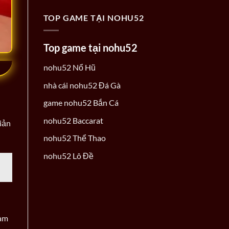
TOP GAME TẠI NOHU52
Cách Lên Cựa Gà Đá — Kỹ
Top game tại nohu52
Thuật Buộc Cựa Sắt Cựa Dao
Chuẩn
nohu52
Nổ Hũ
Tháng 6 8, 2026
nhà cái nohu52
Đá Gà
game nohu52
Bắn Cá
nohu52 Baccarat
giản
nohu52 Thể Thao
nohu52 Lô Đề
Lô 3 Càng Nohu52 — Tỷ Lệ,
Cách Bắt Và Soi Cầu Chuẩn
Tháng 6 8, 2026
làm