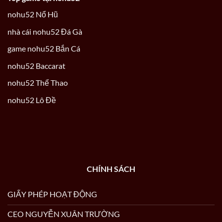
nohu52
Nổ Hũ
Trường Gà Savan — Tổng Quan Sới Đá Gà Lớn Bậc Nhất Đông Nam Á
nhà cái nohu52
Đá Gà
Tháng 6 8, 2026
game nohu52
Bắn Cá
nohu52 Baccarat
nohu52 Thể Thao
nohu52 Lô Đề
CHÍNH SÁCH
Cách Lên Cựa Gà Đá — Kỹ Thuật Buộc Cựa Sắt Cựa Dao Chuẩn
Tháng 6 8, 2026
GIẤY PHÉP HOẠT ĐỘNG
CEO NGUYỄN XUÂN TRƯỜNG