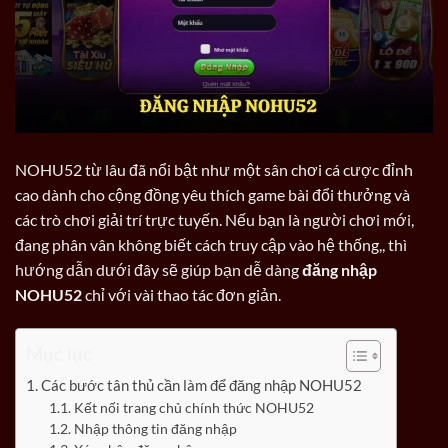
NOHU52 từ lâu đã nổi bật như một sân chơi cá cược đỉnh
cao dành cho cộng đồng yêu thích game bài đổi thưởng và
các trò chơi giải trí trực tuyến. Nếu bạn là người chơi mới,
đang phân vân không biết cách truy cập vào hệ thống,, thì
hướng dẫn dưới đây sẽ giúp bạn dễ dàng
đăng nhập
NOHU52
chỉ với vài thao tác đơn giản.
Mục lục
Các bước tân thủ cần làm để đăng nhập NOHU52
Kết nối trang chủ chính thức NOHU52
Nhập thông tin đăng nhập