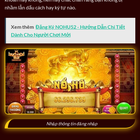
nhầm lẫn dấu cách hay ký tự nào.
Xem thêm
Đăng Ký NOHU52 - Hướng Dẫn Chi Tiết
Dành Cho Người Chơi Mới
Nhập thông tin đăng nhập