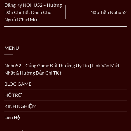
Đăng Ký NOHU52 – Hướng
Dẫn Chi Tiết Dành Cho
Nạp Tiền Nohu52
Người Chơi Mới
Bạn Đang Nghĩ Sai Về World Cup 2026 Rồi Đấy
Tháng 6 19, 2026
MENU
Nohu52 – Cổng Game Đổi Thưởng Uy Tín | Link Vào Mới
Nhất & Hướng Dẫn Chi Tiết
BLOG GAME
HỖ TRỢ
KINH NGHIỆM
World Cup 2026: Tổng hợp giải đấu, 32 đội, tỷ lệ kèo và lịch thi đấu tại
nohu52
Liên Hệ
Tháng 6 8, 2026