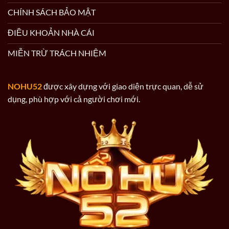
CHÍNH SÁCH BẢO MẬT
ĐIỀU KHOẢN NHÀ CÁI
MIỄN TRỪ TRÁCH NHIỆM
NOHU52
được xây dựng với giao diện trực quan, dễ sử
dụng, phù hợp với cả người chơi mới.
Lô 3 Càng Nohu52 — Tỷ Lệ, Cách Bắt Và Soi Cầu Chuẩn
Tháng 6 8, 2026