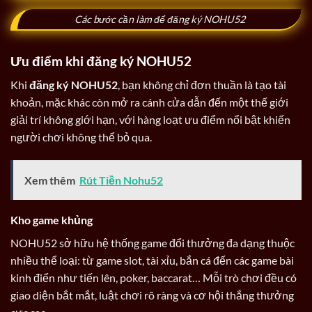
Các bước cần làm để đăng ký NOHU52
Ưu điểm khi đăng ký NOHU52
Khi
đăng ký NOHU52
, bạn không chỉ đơn thuần là tạo tài
khoản, mặc khác còn mở ra cánh cửa dẫn đến một thế giới
giải trí không giới hạn, với hàng loạt ưu điểm nổi bật khiến
người chơi không thể bỏ qua.
Xem thêm
Rút Tiền Nohu52
Kho game khủng
NOHU52 sở hữu hệ thống game đổi thưởng đa dạng thuộc
nhiều thể loại: từ game slot, tài xỉu, bắn cá đến các game bài
kinh điển như tiến lên, poker, baccarat… Mỗi trò chơi đều có
giao diện bắt mắt, luật chơi rõ ràng và cơ hội thắng thưởng