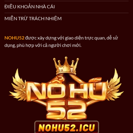
ĐIỀU KHOẢN NHÀ CÁI
MIỄN TRỪ TRÁCH NHIỆM
NOHU52
được xây dựng với giao diện trực quan, dễ sử
dụng, phù hợp với cả người chơi mới.
Lô 3 Càng Nohu52 — Tỷ Lệ, Cách Bắt Và Soi Cầu Chuẩn
Tháng 6 8, 2026