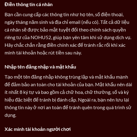
Điền thông tin cá nhân
Bạn cần cung cấp các thông tin như họ tên, số điện thoại,
ngày tháng năm sinh và địa chỉ email (nếu có). Tất cả dữ liệu
cá nhân sẽ được bảo mật tuyệt đối theo chính sách quyền
riêng tư của NOHU52, giúp bạn yên tâm khi sử dụng dịch vụ.
Hãy chắc chắn rằng điền chính xác để tránh rắc rối khi xác
minh tài khoản hoặc rút tiền sau này.
Nhập tên đăng nhập và mật khẩu
Tạo một tên đăng nhập không trùng lặp và mật khẩu mạnh
để đảm bảo an toàn cho tài khoản của bạn. Mật khẩu nên dài
ít nhất 8 ký tự và bao gồm cả chữ hoa, chữ thường, số và ký
hiệu đặc biệt để tránh bị đánh cắp. Ngoài ra, bạn nên lưu lại
thông tin này ở nơi an toàn để tránh quên trong quá trình sử
dụng.
Xác minh tài khoản người chơi