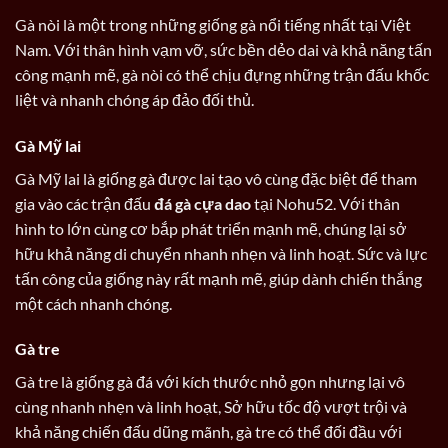
Gà nòi là một trong những giống gà nổi tiếng nhất tại Việt
Nam. Với thân hình vạm vỡ, sức bền dẻo dai và khả năng tấn
công mạnh mẽ, gà nòi có thể chịu đựng những trận đấu khốc
liệt và nhanh chóng áp đảo đối thủ.
Gà Mỹ lai
Gà Mỹ lai là giống gà được lai tạo vô cùng đặc biệt để tham
gia vào các trận đấu
đá gà cựa dao
tại Nohu52. Với thân
hình to lớn cùng cơ bắp phát triển mạnh mẽ, chúng lại sở
hữu khả năng di chuyển nhanh nhẹn và linh hoạt. Sức và lực
Tài Xỉu Nohu52 — Cách Chơi, Luật Lệ Và Chiến Thuật Cơ Bản
tấn công của giống này rất mạnh mẽ, giúp dành chiến thắng
Tháng 6 8, 2026
một cách nhanh chóng.
Gà tre
Gà tre là giống gà đá với kích thước nhỏ gọn nhưng lại vô
cùng nhanh nhẹn và linh hoạt, Sở hữu tốc độ vượt trội và
khả năng chiến đấu dũng mãnh, gà tre có thể đối đầu với