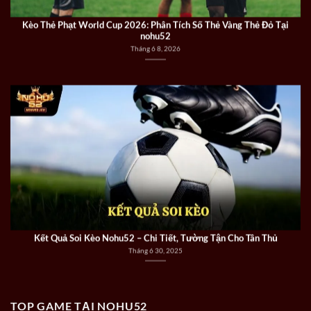
Kết Quả Soi Kèo Nohu52 – Chi Tiết, Tường Tận Cho Tân Thủ
Tháng 6 30, 2025
TOP GAME TẠI NOHU52