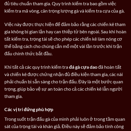
đủ tiêu chuẩn tham gia. Quy trình kiểm tra bao gồm việc
kiểm tra mã vòng, cân trọng lượng gà và kiểm tra cựa của gà.
Việc này được thực hiện để đảm bảo rằng các chiến kê tham
gia không bị gian lận hay can thiệp từ bên ngoài. Sau khi hoàn
Bạn Đang Nghĩ Sai Về World Cup 2026 Rồi Đấy
tất kiểm tra, trọng tài sẽ cho phép các chiến kê làm nóng cơ
Tháng 6 19, 2026
thể bằng cách cho chúng cắn mổ một vài lần trước khi trận
đấu chính thức bắt đầu.
Khi tất cả các quy trình kiểm tra
đá gà cựa dao
đã hoàn tất
và chiến kê được chứng nhận đủ điều kiện tham gia, các nài
phải chuẩn bị sẵn sàng cho trận đấu. Đây là một bước quan
trọng, giúp bảo vệ sự an toàn cho cả các chiến kê lẫn người
tham gia.
Các vị trí đứng phù hợp
Trong suốt trận đấu gà của mình phải luôn ở trong tầm quan
World Cup 2026: Tổng hợp giải đấu, 32 đội, tỷ lệ kèo và lịch thi đấu tại
nohu52
sát của trọng tài và khán giả. Điều này sẽ đảm bảo tính công
Tháng 6 8, 2026