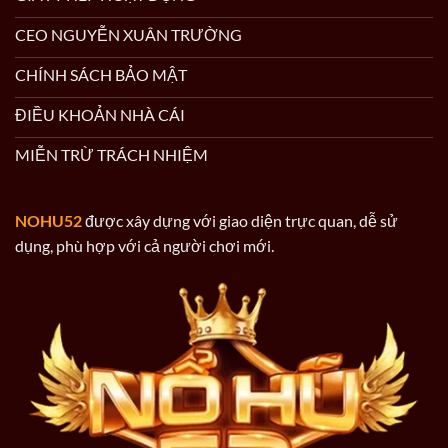
CEO NGUYỄN XUÂN TRƯỜNG
CHÍNH SÁCH BẢO MẬT
ĐIỀU KHOẢN NHÀ CÁI
MIỄN TRỪ TRÁCH NHIỆM
Tool Dự Đoán Baccarat – Liệu Có Thật Và Đáng Sử Dụng
NOHU52
được xây dựng với giao diện trực quan, dễ sử
Tháng 5 22, 2025
dụng, phù hợp với cả người chơi mới.