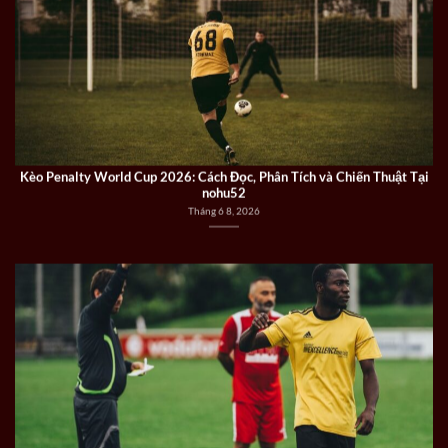
Kèo Penalty World Cup 2026: Cách Đọc, Phân Tích và Chiến Thuật Tại
nohu52
Tháng 6 8, 2026
Kèo Thẻ Phạt World Cup 2026: Phân Tích Số Thẻ Vàng Thẻ Đỏ Tại
nohu52
Tháng 6 8, 2026