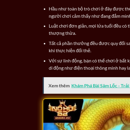
Hầu như toàn bộ trò chơi ở đây được thế
người chơi cảm thấy như đang đắm mình
Luật chơi đơn giản, mọi lứa tuổi đều có 
thượng thừa.
Tất cả phần thưởng đều được quy đổi sa
khi thực hiện đổi thẻ.
Với sự linh động, bạn có thể chơi ở bất 
di động như điện thoại thông minh hay l
Xem thêm
Khám Phá Bài Sâm Lốc - Trả