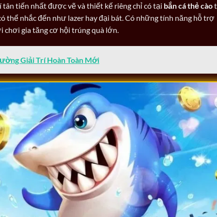
 tân tiến nhất được vẽ và thiết kế riêng chỉ có tại
bắn cá thẻ cào
t
có thể nhắc đến như lazer hay đại bát. Có những tính năng hỗ trợ
chơi gia tăng cơ hội trúng quà lớn.
Đường Giải Trí Hoàn Toàn Mới