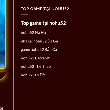
TOP GAME TẠI NOHU52
Cách Lên Cựa Gà Đá — Kỹ
Thuật Buộc Cựa Sắt Cựa Dao
Top game tại nohu52
Chuẩn
Tháng 6 8, 2026
nohu52
Nổ Hũ
nhà cái nohu52
Đá Gà
game nohu52
Bắn Cá
nohu52 Baccarat
nohu52 Thể Thao
Lô 3 Càng Nohu52 — Tỷ Lệ,
nohu52 Lô Đề
Cách Bắt Và Soi Cầu Chuẩn
Tháng 6 8, 2026
ôi