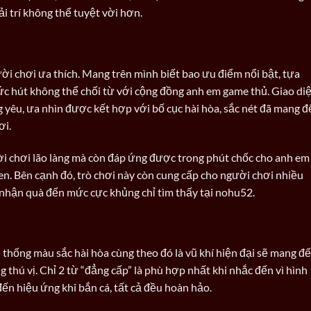
i trí không thể tuyệt vời hơn.
ời chơi ưa thích. Mang trên mình biết bao ưu điểm nổi bật, tựa
ức hút không thể chối từ với cộng đồng anh em game thủ. Giao di
 yêu, ưa nhìn được kết hợp với bố cục hài hòa, sắc nét đã mang đ
ơi.
 chơi lão làng mà còn đáp ứng được trong phút chốc cho anh em
en. Bên cạnh đó, trò chơi này còn cung cấp cho người chơi nhiều
nhận quà đến mức cực khủng chỉ tìm thấy tại nohu52.
thống màu sắc hài hòa cùng theo đó là vũ khí hiện đại sẽ mang đ
thú vị. Chỉ 2 từ “đẳng cấp” là phù hợp nhất khi nhắc đến vì hình
đến hiệu ứng khi bắn cá, tất cả đều hoàn hảo.