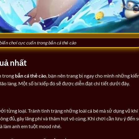
iển chơi cực cuốn trong bắn cá thẻ cào
quả nhất
n trong
bắn cá thẻ cào
, bạn nên trang bị ngay cho mình những kiế
o làng. Một số bí kiếp đó sẽ được diễn đạt chi tiết dưới đây.
i từng loại. Tránh tình trạng những loài cá bé mà sử dụng vũ khí
ông đủ, gây lãng phí và thâm hụt vô cùng. Khi chơi cần lưu ý đến 
và làm anh em tuột mood nhé.