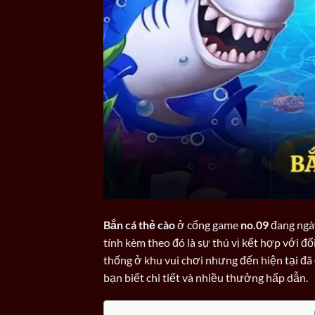
Bắn cá thẻ cào
ở cổng game
no.09
đang ngày
tính kèm theo đó là sự thú vị kết hợp với 
thống ở khu vui chơi nhưng đến hiện tại đã
bạn biết chi tiết và nhiều thưởng hấp dẫn.