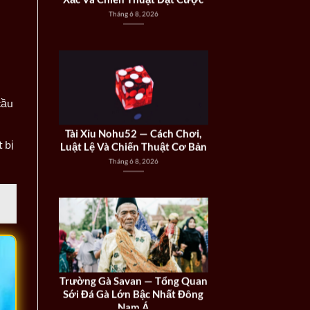
Tài Xỉu Nohu52 — Cách Chơi,
Luật Lệ Và Chiến Thuật Cơ Bản
Tháng 6 8, 2026
cầu
 bị
Trường Gà Savan — Tổng Quan
Sới Đá Gà Lớn Bậc Nhất Đông
Nam Á
Tháng 6 8, 2026