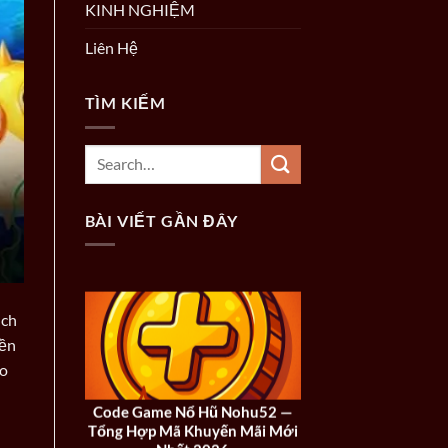
KINH NGHIỆM
Liên Hệ
World Cup 2026: Tổng hợp giải
đấu, 32 đội, tỷ lệ kèo và lịch thi
đấu tại nohu52
TÌM KIẾM
Tháng 6 8, 2026
BÀI VIẾT GẦN ĐÂY
Code Game Nổ Hũ Nohu52 —
Tổng Hợp Mã Khuyến Mãi Mới
ịch
Nhất 2026
yền
Tháng 6 8, 2026
ho