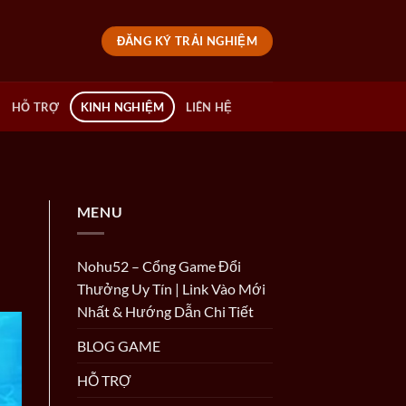
ĐĂNG KÝ TRẢI NGHIỆM
Code Game Bắn Cá Nohu52 —
Tổng Hợp Giftcode Đổi
Thưởng 2026
HỖ TRỢ
KINH NGHIỆM
LIÊN HỆ
Tháng 6 8, 2026
MENU
Nohu52 – Cổng Game Đổi
Bạn Đang Nghĩ Sai Về World
Cup 2026 Rồi Đấy
Thưởng Uy Tín | Link Vào Mới
Tháng 6 19, 2026
Nhất & Hướng Dẫn Chi Tiết
BLOG GAME
HỖ TRỢ