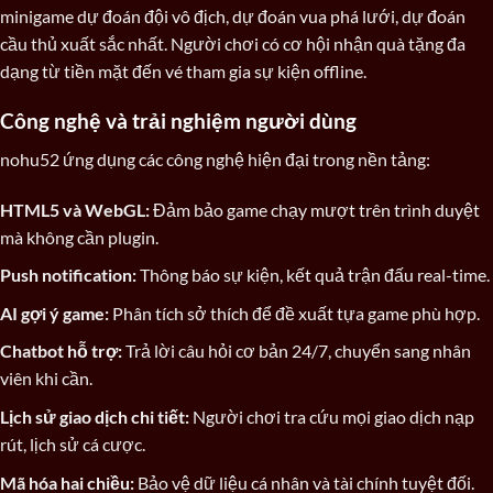
minigame dự đoán đội vô địch, dự đoán vua phá lưới, dự đoán
cầu thủ xuất sắc nhất. Người chơi có cơ hội nhận quà tặng đa
dạng từ tiền mặt đến vé tham gia sự kiện offline.
Công nghệ và trải nghiệm người dùng
nohu52 ứng dụng các công nghệ hiện đại trong nền tảng:
HTML5 và WebGL:
Đảm bảo game chạy mượt trên trình duyệt
mà không cần plugin.
Push notification:
Thông báo sự kiện, kết quả trận đấu real-time.
AI gợi ý game:
Phân tích sở thích để đề xuất tựa game phù hợp.
Chatbot hỗ trợ:
Trả lời câu hỏi cơ bản 24/7, chuyển sang nhân
viên khi cần.
Lịch sử giao dịch chi tiết:
Người chơi tra cứu mọi giao dịch nạp
rút, lịch sử cá cược.
Mã hóa hai chiều:
Bảo vệ dữ liệu cá nhân và tài chính tuyệt đối.