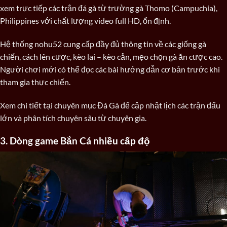
xem trực tiếp các trận đá gà từ trường gà Thomo (Campuchia),
Philippines với chất lượng video full HD, ổn định.
Hệ thống
nohu52
cung cấp đầy đủ thông tin về các giống gà
chiến, cách lên cược, kèo lai – kèo cản, mẹo chọn gà ăn cược cao.
Người chơi mới có thể đọc các bài hướng dẫn cơ bản trước khi
tham gia thực chiến.
Xem chi tiết tại
chuyên mục Đá Gà
để cập nhật lịch các trận đấu
lớn và phân tích chuyên sâu từ chuyên gia.
3. Dòng game Bắn Cá nhiều cấp độ