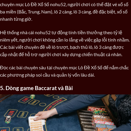
chuyên mục Lô Đề Xổ Số
nohu52, người chơi có thể đặt vé xổ số
ba miền (Bắc, Trung, Nam), lô 2 càng, lô 3 càng, đề đặc biệt, xổ số
nhanh từng giờ.
Hệ thống
nhà cái nohu52
tự động tính tiền thưởng theo tỷ lệ
niêm yết, người chơi không cần lo lắng về việc gặp lỗi tính nhầm.
Các bài viết chuyên đề về lô trượt, bạch thủ lô, lô 3 càng được
cập nhật để hỗ trợ người chơi xây dựng chiến thuật cá nhân.
Đọc các bài chuyên sâu tại
chuyên mục Lô Đề Xổ Số
để nắm chắc
các phương pháp soi cầu và quản lý vốn lâu dài.
5. Dòng game Baccarat và Bài