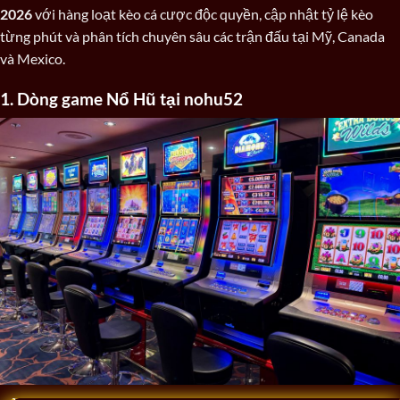
2026
với hàng loạt kèo cá cược độc quyền, cập nhật tỷ lệ kèo
từng phút và phân tích chuyên sâu các trận đấu tại Mỹ, Canada
và Mexico.
1. Dòng game Nổ Hũ tại nohu52