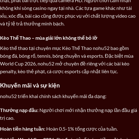
thật, phát bài trực tiếp qua camera HD. Người chơi cảm nhận
không khí sòng casino ngay tại nhà. Các tựa game khác như tài
xỉu, xóc đĩa, bài cào cũng được phục vụ với chất lượng video cao
và tỷ lệ trả thưởng minh bạch.
Kèo Thể Thao – mùa giải lớn không thể bỏ lỡ
Kèo thể thao tại
chuyên mục Kèo Thể Thao
nohu52 bao gồm
bóng đá, bóng rổ, tennis, bóng chuyền và esports. Đặc biệt mùa
World Cup 2026
, nohu52 mở chuyên đề riêng với các bài
kèo
penalty
,
kèo thẻ phạt
,
cá cược esports
cập nhật liên tục.
Khuyến mãi và sự kiện
nohu52 triển khai chính sách khuyến mãi đa dạng:
Thưởng nạp đầu:
Người chơi mới nhận thưởng nạp lần đầu giá
trị cao.
Hoàn tiền hàng tuần:
Hoàn 0.5-1% tổng cược của tuần.