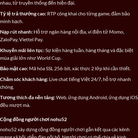
nhau, từ truyền thống đến hiện đại.
Tỷ lệ trả thưởng cao:
RTP công khai cho từng game, đảm bảo
minh bạch.
Nạp rút nhanh:
Hỗ trợ ngân hàng nội địa, ví điện tử Momo,
ZaloPay, Viettel Pay.
Khuyến mãi liên tục:
Sự kiện hàng tuần, hàng tháng và đặc biệt
mùa giải lớn như World Cup.
Bảo mật cao:
Mã hóa SSL 256-bit, xác thực 2 lớp khi cần thiết.
Chăm sóc khách hàng:
Live chat tiếng Việt 24/7, hỗ trợ nhanh
chóng.
Tương thích đa nền tảng:
Web, ứng dụng Android, ứng dụng iOS
đều mượt mà.
Cộng đồng người chơi nohu52
nohu52 xây dựng cộng đồng người chơi gắn kết qua các kênh
mạng xã hội, diễn đàn nội bộ. Người chơi có thể chia sẻ kinh