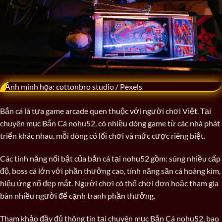
Ảnh minh họa: cottonbro studio / Pexels
Bắn cá là tựa game arcade quen thuộc với người chơi Việt. Tại
chuyên mục Bắn Cá
nohu52, có nhiều dòng game từ các nhà phát
triển khác nhau, mỗi dòng có lối chơi và mức cược riêng biệt.
Các tính năng nổi bật của bắn cá tại nohu52 gồm: súng nhiều cấp
độ, boss cá lớn với phần thưởng cao, tính năng săn cá hoàng kim,
hiệu ứng nổ đẹp mắt. Người chơi có thể chơi đơn hoặc tham gia
bàn nhiều người để cạnh tranh phần thưởng.
Tham khảo đầy đủ thông tin tại
chuyên mục Bắn Cá nohu52
, bao