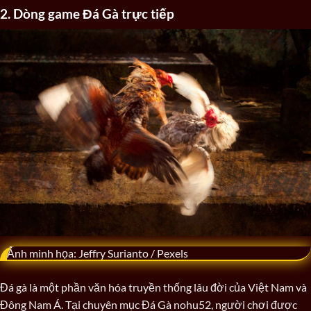
2. Dòng game Đá Gà trực tiếp
Ảnh minh họa: Jeffry Surianto / Pexels
Đá gà là một phần văn hóa truyền thống lâu đời của Việt Nam và
Đông Nam Á. Tại
chuyên mục Đá Gà
nohu52, người chơi được