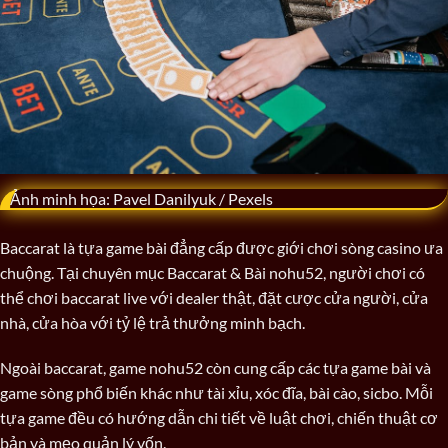
Ảnh minh họa: Pavel Danilyuk / Pexels
Baccarat là tựa game bài đẳng cấp được giới chơi sòng casino ưa
chuộng. Tại
chuyên mục Baccarat & Bài
nohu52, người chơi có
thể chơi baccarat live với dealer thật, đặt cược cửa người, cửa
nhà, cửa hòa với tỷ lệ trả thưởng minh bạch.
Ngoài baccarat,
game nohu52
còn cung cấp các tựa game bài và
game sòng phổ biến khác như tài xỉu, xóc đĩa, bài cào, sicbo. Mỗi
tựa game đều có hướng dẫn chi tiết về luật chơi, chiến thuật cơ
bản và mẹo quản lý vốn.