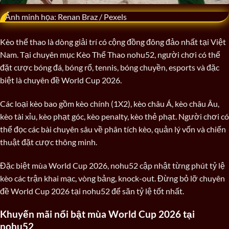
Ảnh minh họa: Renan Braz / Pexels
Kèo thể thao là dòng giải trí có cộng đồng đông đảo nhất tại Việt
Nam. Tại
chuyên mục Kèo Thể Thao
nohu52, người chơi có thể
đặt cược bóng đá, bóng rổ, tennis, bóng chuyền, esports và đặc
biệt là chuyên đề
World Cup 2026
.
Các loại kèo bao gồm kèo chính (1X2), kèo châu Á, kèo châu Âu,
kèo tài xỉu, kèo phạt góc,
kèo penalty
,
kèo thẻ phạt
. Người chơi có
thể đọc các bài chuyên sâu về phân tích kèo, quản lý vốn và chiến
thuật đặt cược thông minh.
Đặc biệt mùa World Cup 2026, nohu52 cập nhật từng phút tỷ lệ
kèo các trận khai mạc, vòng bảng, knock-out. Đừng bỏ lỡ chuyên
đề
World Cup 2026 tại nohu52
để săn tỷ lệ tốt nhất.
Khuyến mãi nổi bật mùa World Cup 2026 tại
nohu52