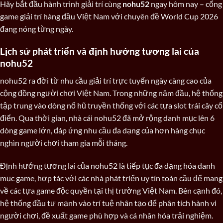
Hãy bắt đầu hành trình giải trí cùng
nohu52
ngay hôm nay – cổng
game giải trí hàng đầu Việt Nam với
chuyên đề World Cup 2026
đang nóng từng ngày.
Lịch sử phát triển và định hướng tương lai của
nohu52
nohu52 ra đời từ nhu cầu giải trí trực tuyến ngày càng cao của
cộng đồng người chơi Việt Nam. Trong những năm đầu, hệ thống
tập trung vào dòng nổ hũ truyền thống với các tựa slot trái cây cổ
điển. Qua thời gian,
nhà cái nohu52
đã mở rộng danh mục lên 6
dòng game lớn, đáp ứng nhu cầu đa dạng của hơn hàng chục
nghìn người chơi tham gia mỗi tháng.
Định hướng tương lai của nohu52 là tiếp tục đa dạng hóa danh
mục game, hợp tác với các nhà phát triển uy tín toàn cầu để mang
về các tựa game độc quyền tại thị trường Việt Nam. Bên cạnh đó,
hệ thống đầu tư mạnh vào trí tuệ nhân tạo để phân tích hành vi
người chơi, đề xuất game phù hợp và cá nhân hóa trải nghiệm.