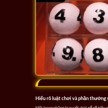
Hiểu rõ luật chơi và phần thưởng 
Một trong những bí quyết chơi
xổ số
hiệu q