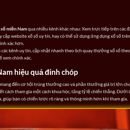
 số miền Nam
qua nhiều kênh khác nhau: Xem trực tiếp trên các đ
 cập website xổ số uy tín, hay có thể sử dụng ứng dụng xổ số trê
ính xác hơn.
 các kênh uy tín, cập nhật nhanh theo lịch quay thưởng xổ số the
ể xem chính xác.
 Nam hiệu quả đỉnh chóp
n, mang đến cơ hội trúng thưởng cao và phần thưởng giá trị lớn ch
iết cách tham gia một cách khoa học, tăng tỷ lệ chiến thắng. Dưới 
a, giúp bạn có chiến lược rõ ràng và thông minh hơn khi tham gia.