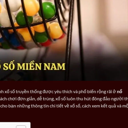
nh xổ số truyền thống được yêu thích và phổ biến rộng rãi ở
nổ
ách chơi đơn giản, dễ trúng, xổ số luôn thu hút đông đảo người 
 cho bạn những thông tin chi tiết về xổ số, cách xem kết quả và m