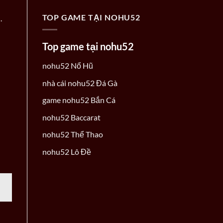
TOP GAME TẠI NOHU52
.
Cách Lên Cựa Gà Đá — Kỹ
Thuật Buộc Cựa Sắt Cựa Dao
Top game tại nohu52
Chuẩn
Tháng 6 8, 2026
nohu52
Nổ Hũ
nhà cái nohu52
Đá Gà
game nohu52
Bắn Cá
nohu52 Baccarat
nohu52 Thể Thao
Lô 3 Càng Nohu52 — Tỷ Lệ,
nohu52 Lô Đề
Cách Bắt Và Soi Cầu Chuẩn
Tháng 6 8, 2026