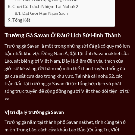
Chơi Có Trách Nhiệm Tại Nohu52
Đặt Giới Hạn Ngân Sách
Tổng Kết
Trường Gà Savan Ở Đâu? Lịch Sử Hình Thành
Trường gà Savan là một trong những sới đá gà có quy mô lớn
bậc nhất khu vực Đông Nam Á, đặt tại tỉnh Savannakhet của
Lào, sát biên giới Việt Nam. Đây là điểm đến yêu thích của
giới sư kê và người hâm mộ môn thể thao truyền thống đá
gà cựa sắt cựa dao trong khu vực. Tại
nhà cái nohu52
, các
trận đấu tại trường gà Savan được tổng hợp lịch và phát
sóng trực tuyến để cộng đồng người Việt theo dõi tiện lợi từ
xa.
Vị trí địa lý trường gà Savan
Trường gà nằm tại thành phố Savannakhet, tỉnh cùng tên ở
miền Trung Lào, cách cửa khẩu Lao Bảo (Quảng Trị, Việt