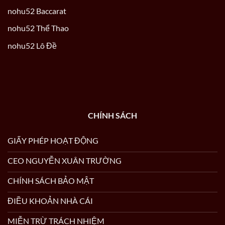
nohu52 Baccarat
nohu52 Thể Thao
nohu52 Lô Đề
CHÍNH SÁCH
Cách Lên Cựa Gà Đá — Kỹ Thuật Buộc Cựa Sắt Cựa Dao Chuẩn
Tháng 6 8, 2026
GIẤY PHÉP HOẠT ĐỘNG
CEO NGUYỄN XUÂN TRƯỜNG
CHÍNH SÁCH BẢO MẬT
ĐIỀU KHOẢN NHÀ CÁI
MIỄN TRỪ TRÁCH NHIỆM