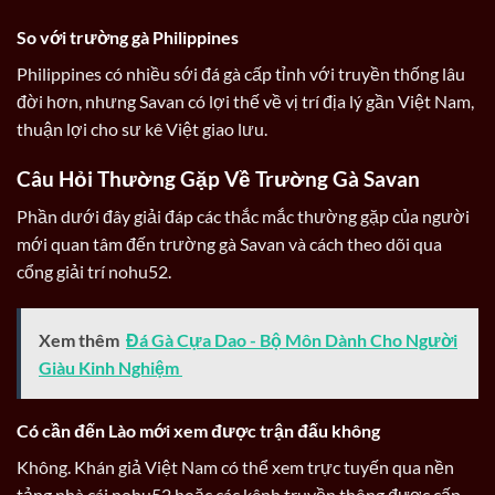
So với trường gà Philippines
Philippines có nhiều sới đá gà cấp tỉnh với truyền thống lâu
đời hơn, nhưng Savan có lợi thế về vị trí địa lý gần Việt Nam,
thuận lợi cho sư kê Việt giao lưu.
Câu Hỏi Thường Gặp Về Trường Gà Savan
Phần dưới đây giải đáp các thắc mắc thường gặp của người
mới quan tâm đến trường gà Savan và cách theo dõi qua
cổng giải trí nohu52.
Xem thêm
Đá Gà Cựa Dao - Bộ Môn Dành Cho Người
Giàu Kinh Nghiệm
Có cần đến Lào mới xem được trận đấu không
Không. Khán giả Việt Nam có thể xem trực tuyến qua nền
tảng nhà cái nohu52 hoặc các kênh truyền thông được cấp