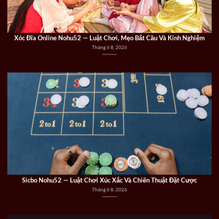
Sicbo Nohu52 — Luật Chơi Xúc Xắc Và Chiến Thuật Đặt Cược
Tháng 6 8, 2026