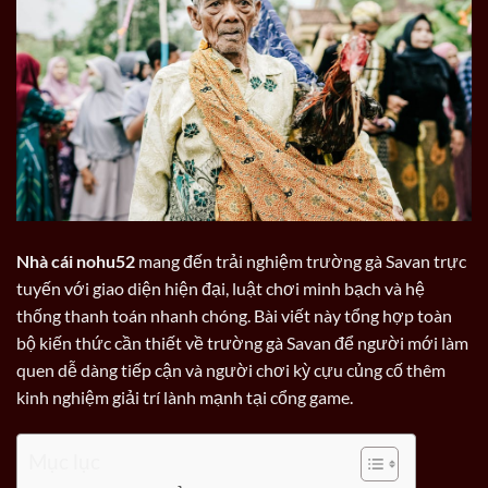
Nhà cái nohu52
mang đến trải nghiệm trường gà Savan trực
tuyến với giao diện hiện đại, luật chơi minh bạch và hệ
thống thanh toán nhanh chóng. Bài viết này tổng hợp toàn
bộ kiến thức cần thiết về trường gà Savan để người mới làm
quen dễ dàng tiếp cận và người chơi kỳ cựu củng cố thêm
kinh nghiệm giải trí lành mạnh tại cổng game.
Mục lục