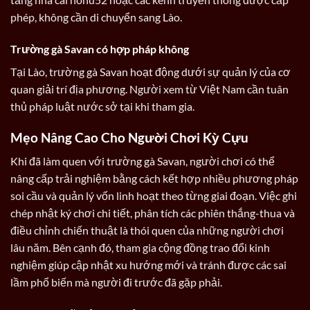
phép, không cần di chuyển sang Lào.
Trường gà Savan có hợp pháp không
Tại Lào, trường gà Savan hoạt động dưới sự quản lý của cơ
quan giải trí địa phương. Người xem từ Việt Nam cần tuân
thủ pháp luật nước sở tại khi tham gia.
Mẹo Nâng Cao Cho Người Chơi Kỳ Cựu
Khi đã làm quen với trường gà Savan, người chơi có thể
nâng cấp trải nghiệm bằng cách kết hợp nhiều phương pháp
soi cầu và quản lý vốn linh hoạt theo từng giai đoạn. Việc ghi
chép nhật ký chơi chi tiết, phân tích các phiên thắng-thua và
điều chỉnh chiến thuật là thói quen của những người chơi
lâu năm. Bên cạnh đó, tham gia cộng đồng trao đổi kinh
nghiệm giúp cập nhật xu hướng mới và tránh được các sai
lầm phổ biến mà người đi trước đã gặp phải.