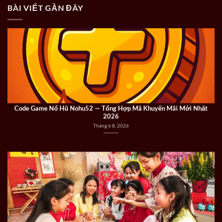
BÀI VIẾT GẦN ĐÂY
Code Game Nổ Hũ Nohu52 — Tổng Hợp Mã Khuyến Mãi Mới Nhất
2026
Tháng 6 8, 2026
Xóc Đĩa Online Nohu52 — Luật Chơi, Mẹo Bắt Cầu Và Kinh Nghiệm
Tháng 6 8, 2026