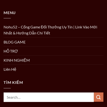
MENU
Nohu52 – Cổng Game Đổi Thưởng Uy Tín | Link Vào Mới
Nhất & Hướng Dẫn Chi Tiết
BLOG GAME
HỖ TRỢ
KINH NGHIỆM
World Cup 2026: Tổng hợp giải đấu, 32 đội, tỷ lệ kèo và lịch thi đấu tại
nohu52
Liên Hệ
Tháng 6 8, 2026
TÌM KIẾM