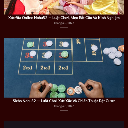
Sicbo Nohu52 — Luật Chơi Xúc Xắc Và Chiến Thuật Đặt Cược
Tháng 6 8, 2026