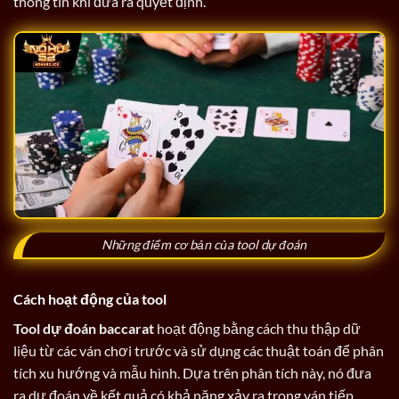
thông tin khi đưa ra quyết định.
Những điểm cơ bản của tool dự đoán
Cách hoạt động của tool
Tool dự đoán baccarat
hoạt động bằng cách thu thập dữ
liệu từ các ván chơi trước và sử dụng các thuật toán để phân
tích xu hướng và mẫu hình. Dựa trên phân tích này, nó đưa
ra dự đoán về kết quả có khả năng xảy ra trong ván tiếp