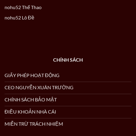
nohu52 Thể Thao
nohu52 Lô Đề
CHÍNH SÁCH
Cách Lên Cựa Gà Đá — Kỹ Thuật Buộc Cựa Sắt Cựa Dao Chuẩn
GIẤY PHÉP HOẠT ĐỘNG
Tháng 6 8, 2026
CEO NGUYỄN XUÂN TRƯỜNG
CHÍNH SÁCH BẢO MẬT
ĐIỀU KHOẢN NHÀ CÁI
MIỄN TRỪ TRÁCH NHIỆM