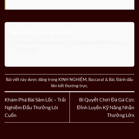
Bài viết liên quan tại nohu52
Code Game Bắn Cá Nohu52 — Tổng Hợp Giftcode Đổi Thưởng 2026
Tháng 6 8, 2026
Khám Phá Bài Sâm Lốc – Trải Nghiệm Đấu Thưởng
Lôi Cuốn
Bài viết này được đăng trong
KINH NGHIỆM
,
Baccarat & Bài
. Đánh dấu
liên kết thường trực
.
Khám Phá Bài Sâm Lốc – Trải
Bí Quyết Chơi Đá Gà Cực
Nghiệm Đấu Thưởng Lôi
Đỉnh Luyện Kỹ Năng Nhận
Cuốn
Thưởng Lớn
Bạn Đang Nghĩ Sai Về World Cup 2026 Rồi Đấy
Tháng 6 19, 2026