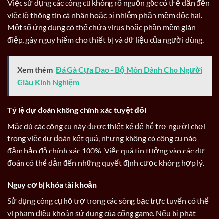
Việc sử dụng các công cụ không rõ nguồn gốc có thể dẫn đến
việc lộ thông tin cá nhân hoặc bị nhiễm phần mềm độc hại.
Một số ứng dụng có thể chứa virus hoặc phần mềm gián
điệp, gây nguy hiểm cho thiết bị và dữ liệu của người dùng.
Xem thêm
Đá Gà Cựa Dao - Bộ Môn Dành Cho Người
Giàu Kinh Nghiệm
Tỷ lệ dự đoán không chính xác tuyệt đối
Mặc dù các công cụ này được thiết kế để hỗ trợ người chơi
trong việc dự đoán kết quả, nhưng không có công cụ nào
đảm bảo độ chính xác 100%. Việc quá tin tưởng vào các dự
đoán có thể dẫn đến những quyết định cược không hợp lý.
Nguy cơ bị khóa tài khoản
Sử dụng công cụ hỗ trợ trong các sòng bạc trực tuyến có thể
vi phạm điều khoản sử dụng của cổng game. Nếu bị phát