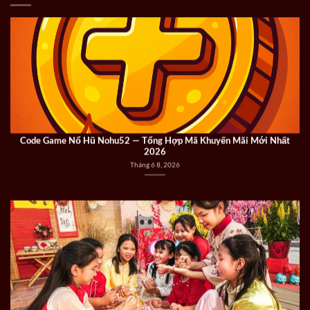
Code Game Nổ Hũ Nohu52 — Tổng Hợp Mã Khuyến Mãi Mới Nhất
2026
Tháng 6 8, 2026
Xóc Đĩa Online Nohu52 — Luật Chơi, Mẹo Bắt Cầu Và Kinh Nghiệm
Tháng 6 8, 2026