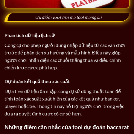
Ưu điểm vượt trội mà tool mamg lại
Phân tích dữ liệu lịch sử
Công cụ cho phép người dùng nhập dữ liệu từ các ván chơi
trước để phân tích xu hướng và mẫu hình. Điều này giúp
người chơi nhận diện các chuỗi thắng thua và điều chỉnh
chiến lược cược phù hợp.
Dự đoán kết quả theo xác suất
Dựa trên dữ liệu đã nhập, công cụ sử dụng thuật toán để
tính toán xác suất xuất hiện của các kết quả như banker,
player hoặc tie. Thông tin này hỗ trợ người chơi trong việc
đưa ra quyết định cược có cơ sở hơn.
Những điểm cân nhắc của tool dự đoán baccarat