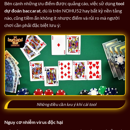
Bên cạnh những ưu điểm được quảng cáo, việc sử dụng
tool
dự đoán baccarat
, dù là trên NOHU52 hay bất kỳ nền tảng
nào, cũng tiềm ẩn không ít nhược điểm và rủi ro mà người
chơi cần phải đặc biệt lưu ý:
Những điều cần lưu ý khi cài tool
Nguy cơ nhiễm virus độc hại