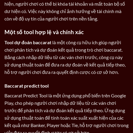
hiện, người chơi có thể bị khóa tài khoản và mất toàn bộ số
dư hiện có. Việc này không chỉ ảnh hưởng về tài chính mà
còn về độ uy tín của người chơi trên nền tảng.
Một số tool hợp lệ và chính xác
Tool dự đoán baccarat
là một công cụ hữu ích giúp người
chơi phân tích và dự đoán kết quả trong trò chơi baccarat.
Bằng cách nhập dữ liệu từ các ván chơi trước, công cụ này
sử dụng thuật toán để đưa ra dự đoán về kết quả tiếp theo,
hỗ trợ người chơi đưa ra quyết định cược có cơ sở hơn.
Baccarat predict tool
Baccarat Predict Tool là một ứng dụng phổ biến trên Google
Play, cho phép người chơi nhập dữ liệu từ các ván chơi
trước để phân tích và dự đoán kết quả tiếp theo. Ứng dụng
sử dụng thuật toán để tính toán xác suất xuất hiện của các
kết quả như Banker, Player hoặc Tie, hỗ trợ người chơi trong
việc đưa ra quyết định cược có cơ sở hơn.