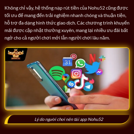
Không chỉ vậy, hệ thống nạp rút tiền của Nohu52 cũng được
tối ưu để mang đến trải nghiệm nhanh chóng và thuận tiện,
hỗ trợ đa dạng hình thức giao dịch. Các chương trình khuyến
mãi được cập nhật thường xuyên, mang lại nhiều ưu đãi bất
ngờ cho cả người chơi mới lẫn người chơi lâu năm.
Lý do người chơi nên tải app Nohu52