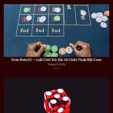
Sicbo Nohu52 — Luật Chơi Xúc Xắc Và Chiến Thuật Đặt Cược
Tháng 6 8, 2026
Tài Xỉu Nohu52 — Cách Chơi, Luật Lệ Và Chiến Thuật Cơ Bản
Tháng 6 8, 2026