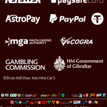
Lô Trượt Nohu52 — Cách Chơi, Kèo Cược Và Kinh Nghiệm Soi Cầu
Tháng 6 8, 2026
Đối tác thể thao:
Kèo Nhà Cái 5
Esports nohu52: Cá Cược Thể Thao Điện Tử LMHT, Dota 2, CS2 và
Valorant
Tháng 6 8, 2026