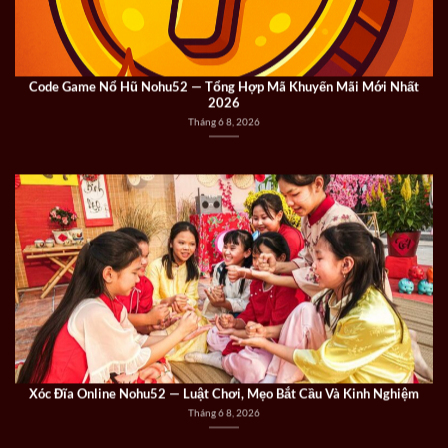
2026
Tháng 6 8, 2026
Xóc Đĩa Online Nohu52 — Luật Chơi, Mẹo Bắt Cầu Và Kinh Nghiệm
Tháng 6 8, 2026