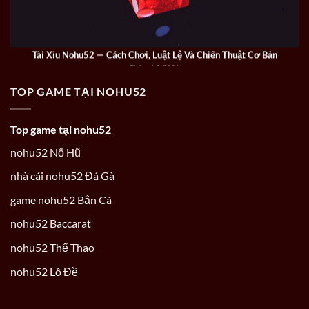
TOP GAME TẠI NOHU52
Top game tại nohu52
nohu52
Nổ Hũ
nhà cái nohu52
Đá Gà
Trường Gà Savan — Tổng Quan Sới Đá Gà Lớn Bậc Nhất Đông Nam Á
game nohu52
Bắn Cá
Tháng 6 8, 2026
nohu52 Baccarat
nohu52 Thể Thao
nohu52 Lô Đề