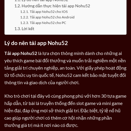
Hướng dẫn thực hiện tải app Nohu52
Tải app Nohu52 cho IOS
Tải app Nohu52 cho Android
Tải app Nohu52 cho PC
Lời kết
Lý do nên tải app Nohu52
Tải app Nohu52
là lựa chọn thông minh dành cho những ai
yêu thích game bài đổi thưởng và muốn trải nghiệm một nền
tảng giải trí chuyên nghiệp, an toàn. Với giấy phép hoạt động
từ tổ chức uy tín quốc tế, Nohu52 cam kết bảo mật tuyệt đối
thông tin và giao dịch của người chơi.
Kho trò chơi tại đây vô cùng phong phú với hơn 30 tựa game
hấp dẫn, từ bài lá truyền thống đến slot game và mini game
hiện đại, đáp ứng mọi sở thích giải trí. Đặc biệt, tỷ lệ nổ hũ
cao giúp người chơi có thêm cơ hội nhận những phần
thưởng giá trị mà ít nơi nào có được.