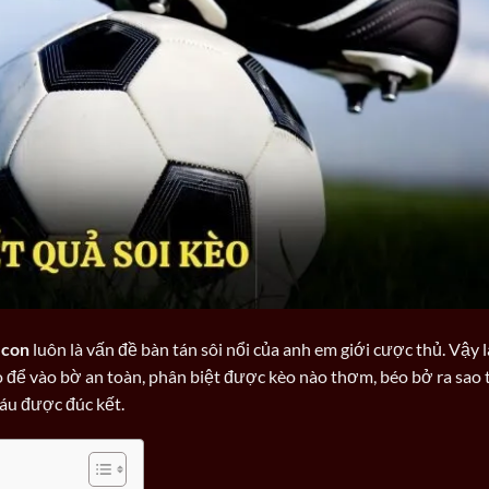
 con
luôn là vấn đề bàn tán sôi nổi của anh em giới cược thủ. Vậy 
 để vào bờ an toàn, phân biệt được kèo nào thơm, béo bở ra sao 
áu được đúc kết.