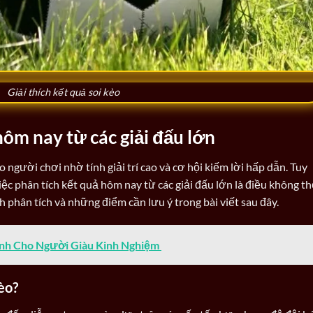
Giải thích kết quả soi kèo
hôm nay từ các giải đấu lớn
người chơi nhờ tính giải trí cao và cơ hội kiếm lời hấp dẫn. Tuy
iệc phân tích kết quả hôm nay từ các giải đấu lớn là điều không t
h phân tích và những điểm cần lưu ý trong bài viết sau đây.
nh Cho Người Giàu Kinh Nghiệm
kèo?