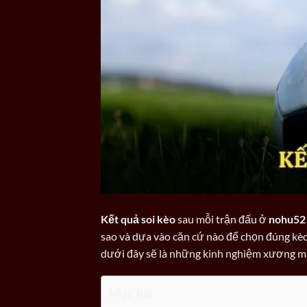
Kết quả soi kèo
sau mỗi trận đấu ở
nohu52
sao và dựa vào căn cứ nào để chọn đúng kèo
dưới đây sẽ là những kinh nghiệm xương m
Mục lục