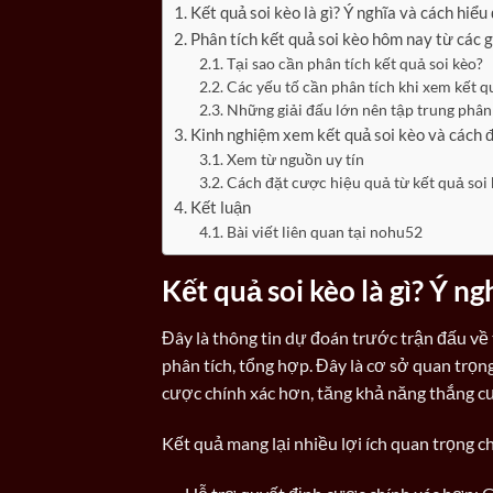
Kết quả soi kèo là gì? Ý nghĩa và cách hiểu
Phân tích kết quả soi kèo hôm nay từ các g
Tại sao cần phân tích kết quả soi kèo?
Các yếu tố cần phân tích khi xem kết q
Những giải đấu lớn nên tập trung phân
Kinh nghiệm xem kết quả soi kèo và cách 
Xem từ nguồn uy tín
Cách đặt cược hiệu quả từ kết quả soi
Kết luận
Bài viết liên quan tại nohu52
Kết quả soi kèo là gì? Ý n
Đây là thông tin dự đoán trước trận đấu về t
phân tích, tổng hợp. Đây là cơ sở quan trọn
cược chính xác hơn, tăng khả năng thắng c
Kết quả mang lại nhiều lợi ích quan trọng c