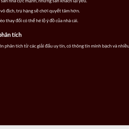
á sân nhà cực mạnh, nhưng sân khách lại yếu.
 vô địch, trụ hạng sẽ chơi quyết tâm hơn.
èo thay đổi có thể hé lộ ý đồ của nhà cái.
phân tích
n phân tích từ các giải đấu uy tín, có thông tin minh bạch và nhiề