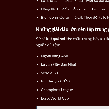
Lợi thế sân nhà/sân khách: Một số đội đ
Động lực thi đấu: Đội còn mục tiêu tranh
Biến động kèo từ nhà cái: Theo dõi tỷ lệ k
Những giải đấu lớn nên tập trung 
Để có
kết quả soi kèo
chất lượng, hãy ưu tiê
nguồn dữ liệu:
Ngoại hạng Anh
La Liga (Tây Ban Nha)
Serie A (Ý)
Bundesliga (Đức)
Champions League
Euro, World Cup