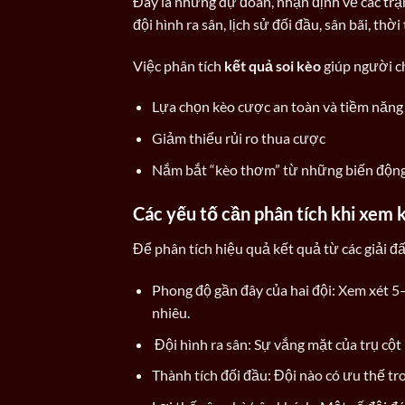
Đây là những dự đoán, nhận định về các trận
đội hình ra sân, lịch sử đối đầu, sân bãi, thời 
Việc phân tích
kết quả soi kèo
giúp người c
Lựa chọn kèo cược an toàn và tiềm năng
Giảm thiểu rủi ro thua cược
Nắm bắt “kèo thơm” từ những biến động
Các yếu tố cần phân tích khi xem k
Để phân tích hiệu quả kết quả từ các giải đấ
Phong độ gần đây của hai đội: Xem xét 5–
nhiêu.
Đội hình ra sân: Sự vắng mặt của trụ cột
Thành tích đối đầu: Đội nào có ưu thế tr