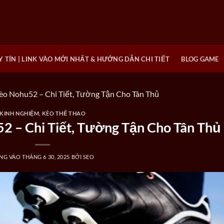
TÍN | LINK VÀO MỚI NHẤT & HƯỚNG DẪN CHI TIẾT
BLOG GAME
èo Nohu52 – Chi Tiết, Tường Tận Cho Tân Thủ
KINH NGHIỆM
,
KÈO THỂ THAO
2 – Chi Tiết, Tường Tận Cho Tân Thủ
NG VÀO
THÁNG 6 30, 2025
BỞI
SEO