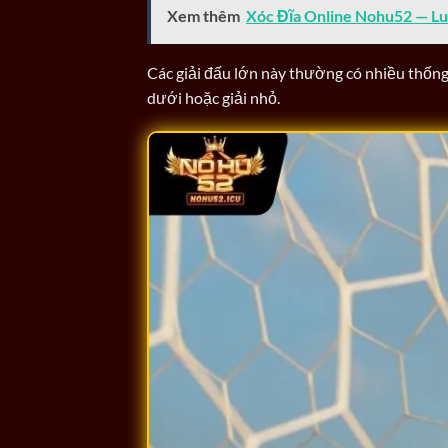
Xem thêm
Xóc Đĩa Online Nohu52 — Lu
Các giải đấu lớn này thường có nhiều thống 
dưới hoặc giải nhỏ.