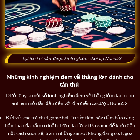
Lợi ích khi nắm được kinh nghiệm chơi tại Nohu52
Những kinh nghiệm đem về thắng lớn dành cho
tân thủ
Dưới đây là một số
kinh nghiệm
đem về thắng lớn dành cho
anh em mới lần đầu đến với địa điểm cá cược Nohu52:
Đới với các trò chơi game bài: Trước tiên, hãy đảm bảo rằng
bản thân đã nắm rõ luật chơi của từng tựa game để khởi đầu
một cách suôn sẻ, tránh những sai sót không đáng có. Ngoài