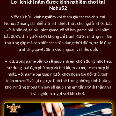
Lợi ích khi nắm được kinh nghiệm chơi tại
Nohu52
Việc sở hữu
kinh nghiệm
khi tham gia các trò chơi tại
Nohu52 mang lại nhiều lợi ích thiết thực cho người chơi, bất
kể là bắn cá, tài xỉu, slot game, xổ số hay game bài. Khi nắm
bắt được thì người chơi không chỉ tránh được những sai lầm
thường gặp mà còn biết cách tận dụng thời điểm, từ đó đưa
ra những quyết định khôn ngoan và hiệu quả.
Ví dụ, trong game bắn cá sẽ giúp anh em chọn đúng mục tiêu,
sử dụng loại đạn phù hợp và tiết kiệm xu một cách hợp lý
nhất. Với game bài giúp người chơi đoán bài đối thủ, tính
toán nước đi và lật ngược tình thế trong những tình huống
khó. Những thông tin này sẽ giúp anh em tăng tỷ lệ thắng và
trải nghiệm tuyệt vời khi chơi.