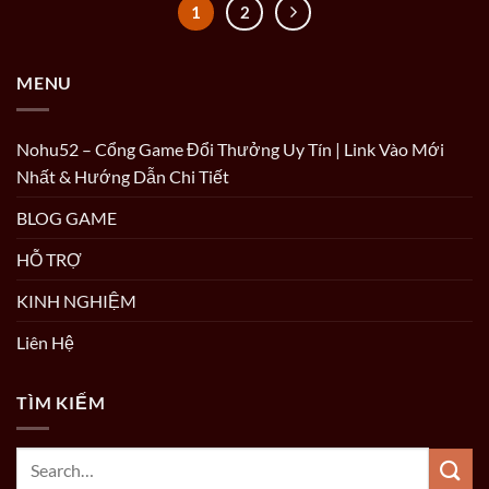
1
2
MENU
Nohu52 – Cổng Game Đổi Thưởng Uy Tín | Link Vào Mới
Nhất & Hướng Dẫn Chi Tiết
BLOG GAME
HỖ TRỢ
World Cup 2026: Tổng hợp giải đấu, 32 đội, tỷ lệ kèo và lịch thi đấu tại
nohu52
KINH NGHIỆM
Tháng 6 8, 2026
Liên Hệ
TÌM KIẾM