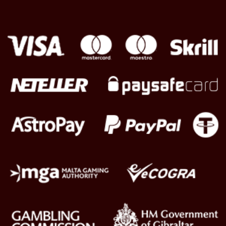
Lô Trượt Nohu52 — Cách Chơi, Kèo Cược Và Kinh Nghiệm Soi Cầu
Tháng 6 8, 2026