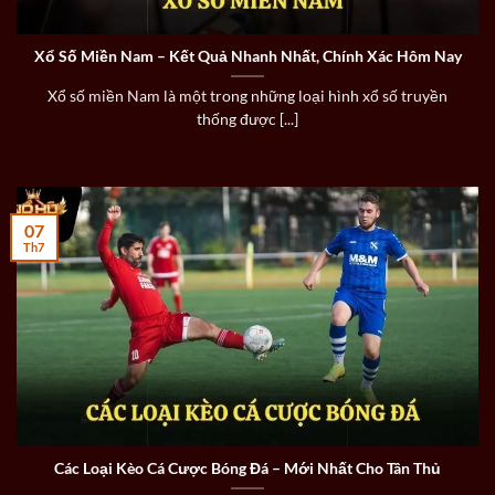
Xổ Số Miền Nam – Kết Quả Nhanh Nhất, Chính Xác Hôm Nay
Xổ số miền Nam là một trong những loại hình xổ số truyền
thống được [...]
07
Th7
Các Loại Kèo Cá Cược Bóng Đá – Mới Nhất Cho Tân Thủ