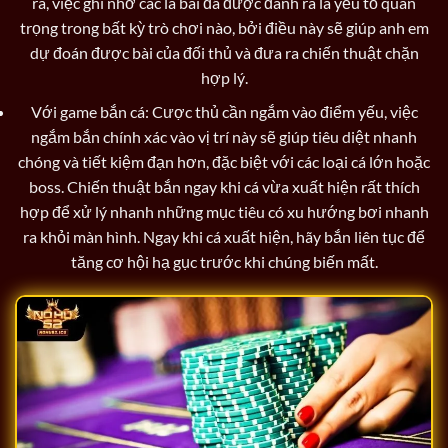
ra, việc ghi nhớ các lá bài đã được đánh ra là yếu tố quan
trọng trong bất kỳ trò chơi nào, bởi điều này sẽ giúp anh em
dự đoán được bài của đối thủ và đưa ra chiến thuật chặn
hợp lý.
Với game bắn cá: Cược thủ cần ngắm vào điểm yếu, việc
ngắm bắn chính xác vào vị trí này sẽ giúp tiêu diệt nhanh
chóng và tiết kiệm đạn hơn, đặc biệt với các loại cá lớn hoặc
boss. Chiến thuật bắn ngay khi cá vừa xuất hiện rất thích
hợp để xử lý nhanh những mục tiêu có xu hướng bơi nhanh
ra khỏi màn hình. Ngay khi cá xuất hiện, hãy bắn liên tục để
tăng cơ hội hạ gục trước khi chúng biến mất.