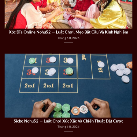
Sicbo Nohu52 — Luật Chơi Xúc Xắc Và Chiến Thuật Đặt Cược
Tháng 6 8, 2026