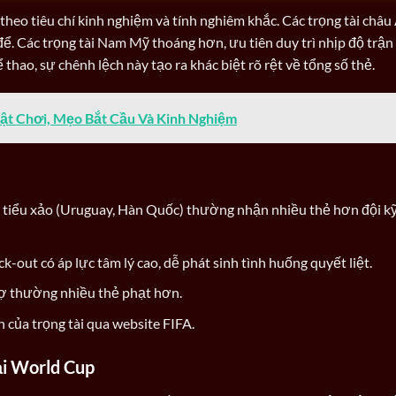
theo tiêu chí kinh nghiệm và tính nghiêm khắc. Các trọng tài châu
ể. Các trọng tài Nam Mỹ thoáng hơn, ưu tiên duy trì nhịp độ trận
ể thao
, sự chênh lệch này tạo ra khác biệt rõ rệt về tổng số thẻ.
ật Chơi, Mẹo Bắt Cầu Và Kinh Nghiệm
tiểu xảo (Uruguay, Hàn Quốc) thường nhận nhiều thẻ hơn đội k
k-out có áp lực tâm lý cao, dễ phát sinh tình huống quyết liệt.
ợ thường nhiều thẻ phạt hơn.
h của trọng tài qua website FIFA.
tại World Cup