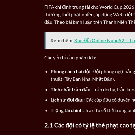
FIFA chỉ định trọng tài cho World Cup 2026 
thường thổi phạt nhiều, áp dụng VAR triệt đ
đấu. Theo bài bình luận trên
Thanh Niên Th
Xem thêm
Xóc Đĩa Online Nohu52 — Lu
Các yếu tố cần phân tích:
Phong cách hai đội:
Đội phòng ngự bằng 
thuật (Tây Ban Nha, Nhật Bản).
Tính chất trận đấu:
Trận derby, trận knoc
Lịch sử đối đầu:
Các cặp đấu có duyên n
Trọng tài chính:
Tra cứu số thẻ trung bìn
2.1 Các đội có tỷ lệ thẻ phạt cao 