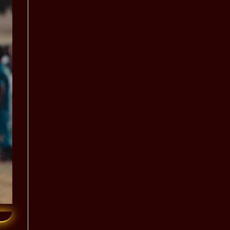
Esports nohu52: Cá Cược Thể
Thao Điện Tử LMHT, Dota 2,
CS2 và Valorant
Tháng 6 8, 2026
Kèo Penalty World Cup 2026:
Cách Đọc, Phân Tích và Chiến
Thuật Tại nohu52
Tháng 6 8, 2026