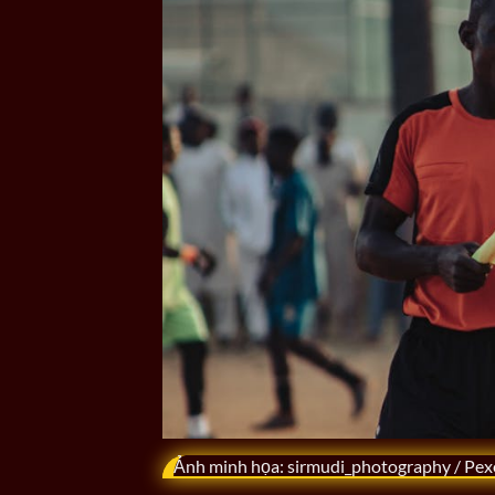
Ảnh minh họa: sirmudi_photography / Pex