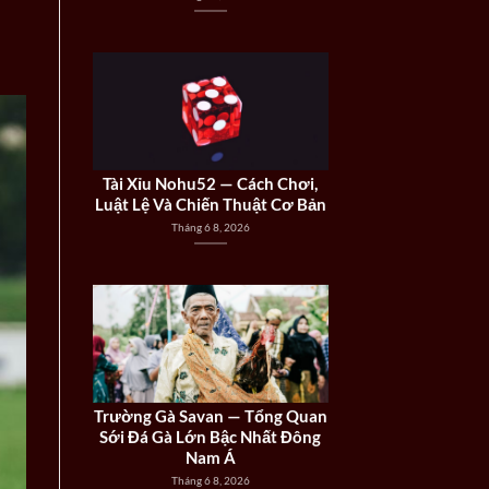
Tài Xỉu Nohu52 — Cách Chơi,
Luật Lệ Và Chiến Thuật Cơ Bản
Tháng 6 8, 2026
Trường Gà Savan — Tổng Quan
Sới Đá Gà Lớn Bậc Nhất Đông
Nam Á
Tháng 6 8, 2026