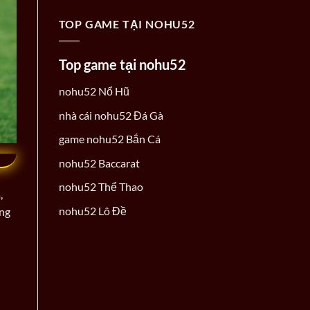
Cách Lên Cựa Gà Đá — Kỹ
TOP GAME TẠI NOHU52
Thuật Buộc Cựa Sắt Cựa Dao
Chuẩn
Tháng 6 8, 2026
Top game tại nohu52
nohu52
Nổ Hũ
nhà cái nohu52
Đá Gà
game nohu52
Bắn Cá
nohu52 Baccarat
Lô 3 Càng Nohu52 — Tỷ Lệ,
nohu52 Thể Thao
Cách Bắt Và Soi Cầu Chuẩn
á
,
Tháng 6 8, 2026
nohu52 Lô Đề
ụng