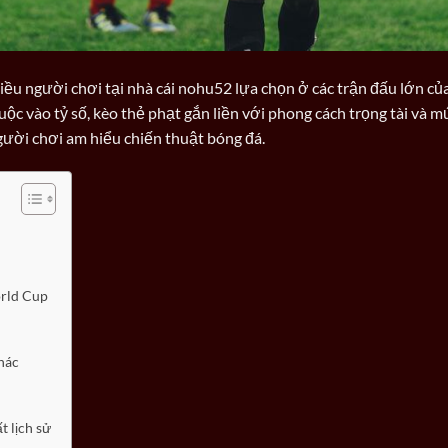
iều người chơi tại
nhà cái nohu52
lựa chọn ở các trận đấu lớn củ
uộc vào tỷ số, kèo thẻ phạt gắn liền với phong cách trọng tài và m
 người chơi am hiểu chiến thuật bóng đá.
orld Cup
hác
 lịch sử