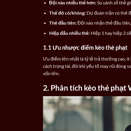
Đội nào nhiều thẻ hơn:
So sánh số thẻ gi
Thẻ đỏ có/không:
Dự đoán trận có thẻ đ
Thẻ đầu tiên:
Đội nào nhận thẻ đầu tiên,
Hiệp đấu nhiều thẻ:
Hiệp 1 hay hiệp 2 sẽ
1.1 Ưu nhược điểm kèo thẻ phạt
Ưu điểm lớn nhất là tỷ lệ trả thưởng cao, í
cách trọng tài, đôi khi yếu tố may rủi đóng 
vốn lớn.
2. Phân tích kèo thẻ phạt