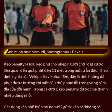
Ảnh minh họa: sirmudi_photography / Pexels
Kèo penalty là loại kèo phụ cho phép người chơi đặt cược
liên quan đến quả phạt đền 11 mét trong một trận đấu. Theo
định nghĩa của
Wikipedia về phạt đền
, đây là tình huống đá
phạt được hưởng khi một cầu thủ phạm lỗi trong vòng cấm
địa của đội mình. Trong cá cược, kèo penalty được chia thành
nhiều dạng nhỏ.
Các dạng kèo phổ biến tại nohu52 gồm: kèo có/không có