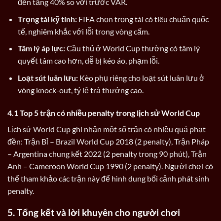
đền tăng 40% so với trước VAR.
Trọng tài kỹ tính:
FIFA chọn trọng tài có tiêu chuẩn quốc
tế, nghiêm khắc với lỗi trong vòng cấm.
Tâm lý áp lực:
Cầu thủ ở World Cup thường có tâm lý
quyết tâm cao hơn, dễ bị kéo áo, phạm lỗi.
Loạt sút luân lưu:
Kèo phụ riêng cho loạt sút luân lưu ở
vòng knock-out, tỷ lệ trả thưởng cao.
4.1 Top 5 trận có nhiều penalty trong lịch sử World Cup
Lịch sử World Cup ghi nhận một số trận có nhiều quả phạt
đền: Trận Bỉ – Brazil World Cup 2018 (2 penalty), Trận Pháp
– Argentina chung kết 2022 (2 penalty trong 90 phút), Trận
Anh – Cameroon World Cup 1990 (2 penalty). Người chơi có
thể tham khảo các trận này để hình dung bối cảnh phát sinh
penalty.
5. Tổng kết và lời khuyên cho người chơi