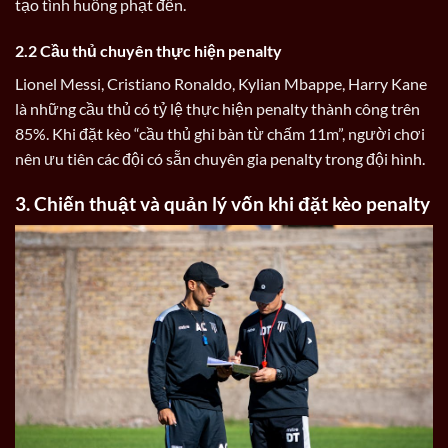
tạo tình huống phạt đền.
2.2 Cầu thủ chuyên thực hiện penalty
Lionel Messi, Cristiano Ronaldo, Kylian Mbappe, Harry Kane
là những cầu thủ có tỷ lệ thực hiện penalty thành công trên
85%. Khi đặt kèo “cầu thủ ghi bàn từ chấm 11m”, người chơi
nên ưu tiên các đội có sẵn chuyên gia penalty trong đội hình.
3. Chiến thuật và quản lý vốn khi đặt kèo penalty