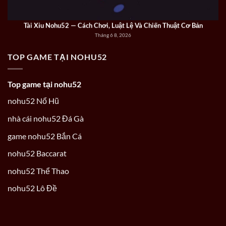
TOP GAME TẠI NOHU52
Top game tại nohu52
nohu52
Nổ Hũ
Trường Gà Savan — Tổng Quan Sới Đá Gà Lớn Bậc Nhất Đông Nam Á
nhà cái nohu52
Đá Gà
Tháng 6 8, 2026
game nohu52
Bắn Cá
nohu52 Baccarat
nohu52 Thể Thao
nohu52 Lô Đề