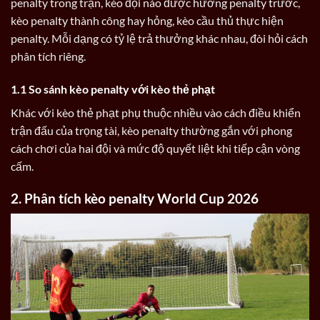
penalty trong trận, kèo đội nào được hưởng penalty trước,
kèo penalty thành công hay hỏng, kèo cầu thủ thực hiện
penalty. Mỗi dạng có tỷ lệ trả thưởng khác nhau, đòi hỏi cách
phân tích riêng.
1.1 So sánh kèo penalty với kèo thẻ phạt
Khác với
kèo thẻ phạt
phụ thuộc nhiều vào cách điều khiển
trận đấu của trọng tài, kèo penalty thường gắn với phong
cách chơi của hai đội và mức độ quyết liệt khi tiếp cận vòng
cấm.
2. Phân tích kèo penalty World Cup 2026