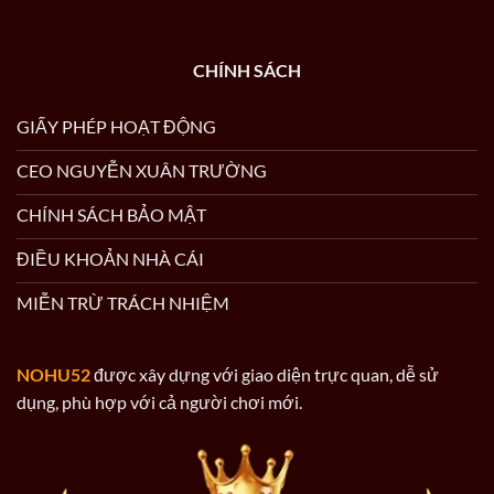
Cách Lên Cựa Gà Đá — Kỹ Thuật Buộc Cựa Sắt Cựa Dao Chuẩn
CHÍNH SÁCH
Tháng 6 8, 2026
GIẤY PHÉP HOẠT ĐỘNG
CEO NGUYỄN XUÂN TRƯỜNG
CHÍNH SÁCH BẢO MẬT
ĐIỀU KHOẢN NHÀ CÁI
MIỄN TRỪ TRÁCH NHIỆM
NOHU52
được xây dựng với giao diện trực quan, dễ sử
Lô 3 Càng Nohu52 — Tỷ Lệ, Cách Bắt Và Soi Cầu Chuẩn
dụng, phù hợp với cả người chơi mới.
Tháng 6 8, 2026