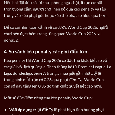
Nếu hai đội đều có lối chơi phòng ngự chặt, ít tạo cơ hội
trong vòng cấm, người chơi nên bỏ qua kèo penalty và tập
trung vào kèo phạt góc hoặc
kèo thẻ phạt
sẽ hiệu quả hơn.
Để có cái nhìn toàn cảnh về cá cược World Cup 2026, người
chơi nên đọc thêm trang
tổng quan World Cup 2026
tại
nohu52.
4. So sánh kèo penalty các giải đấu lớn
Kèo penalty tại World Cup 2026 có đặc thù khác biệt so với
các giải vô địch quốc gia. Theo thống kê từ Premier League, La
Liga, Bundesliga, Serie A trong 5 mùa giải gần nhất, tỷ lệ
trung bình mỗi trận có 0.28 quả phạt đền. Tại World Cup,
con số này tăng lên 0.35 do tính chất quyết liệt cao hơn.
Một số đặc điểm riêng của kèo penalty World Cup:
VAR áp dụng triệt để:
Tỷ lệ phát hiện tình huống phạt