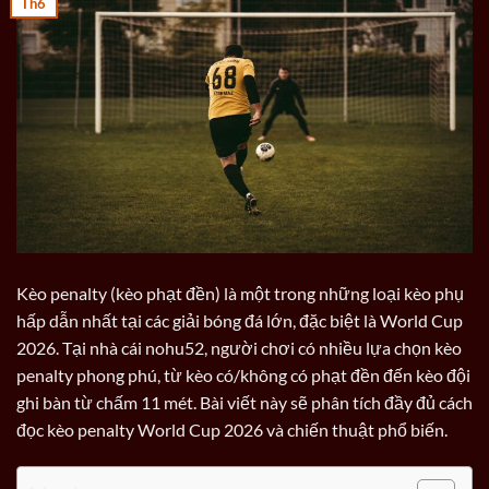
Th6
Kèo penalty (kèo phạt đền) là một trong những loại kèo phụ
hấp dẫn nhất tại các giải bóng đá lớn, đặc biệt là
World Cup
2026
. Tại
nhà cái nohu52
, người chơi có nhiều lựa chọn kèo
penalty phong phú, từ kèo có/không có phạt đền đến kèo đội
ghi bàn từ chấm 11 mét. Bài viết này sẽ phân tích đầy đủ cách
đọc kèo penalty World Cup 2026 và chiến thuật phổ biến.