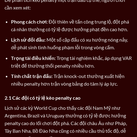
cần xem xét:
Phong cách chơi:
Đội thiên về tấn công trung lộ, đột phá
cá nhân thường có tỷ lệ được hưởng phạt đền cao hơn.
Lịch sử đối đầu:
Một số cặp đấu có xu hướng nóng nảy,
dễ phát sinh tình huống phạm lỗi trong vòng cấm.
Trọng tài điều khiển:
Trọng tài nghiêm khắc, áp dụng VAR
triệt để thường thổi penalty nhiều hơn.
Tính chất trận đấu:
Trận knock-out thường xuất hiện
nhiều penalty hơn trận vòng bảng do tâm lý áp lực.
2.1 Các đội có tỷ lệ kèo penalty cao
Lịch sử các kỳ World Cup cho thấy các đội Nam Mỹ như
Argentina, Brazil và Uruguay thường có tỷ lệ được hưởng
penalty cao do lối chơi đột phá. Các đội châu Âu như Pháp,
Tây Ban Nha, Bồ Đào Nha cũng có nhiều cầu thủ tốc độ, dễ