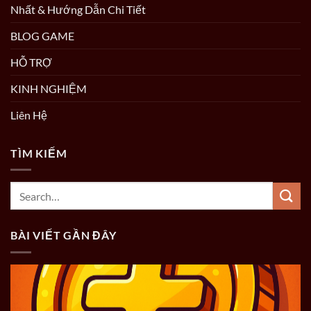
Nhất & Hướng Dẫn Chi Tiết
BLOG GAME
HỖ TRỢ
KINH NGHIỆM
World Cup 2026: Tổng hợp giải đấu, 32 đội, tỷ lệ kèo và lịch thi đấu tại
Liên Hệ
nohu52
Tháng 6 8, 2026
TÌM KIẾM
BÀI VIẾT GẦN ĐÂY