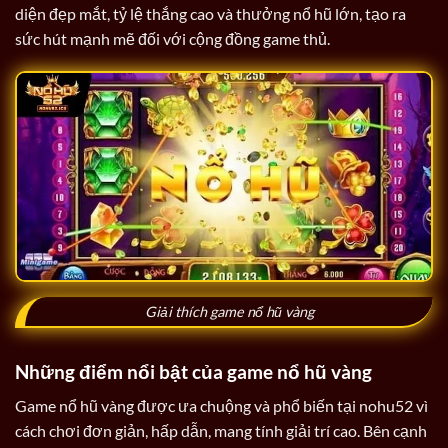
diện đẹp mắt, tỷ lệ thắng cao và thưởng nổ hũ lớn, tạo ra
sức hút mạnh mẽ đối với cộng đồng game thủ.
Giải thích game nổ hũ vàng
Những điểm nổi bật của game nổ hũ vàng
Game nổ hũ vàng được ưa chuộng và phổ biến tại nohu52 vì
cách chơi đơn giản, hấp dẫn, mang tính giải trí cao. Bên cạnh