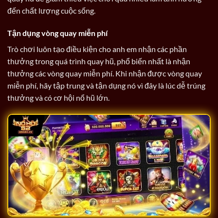
đến chất lượng cuộc sống.
Tận dụng vòng quay miễn phí
Trò chơi luôn tạo điều kiện cho anh em nhận các phần
thưởng trong quá trình quay hũ, phổ biến nhất là nhận
thưởng các vòng quay miễn phí. Khi nhận được vòng quay
miễn phí, hãy tập trung và tận dụng nó vì đây là lúc dễ trúng
thưởng và có cơ hội nổ hũ lớn.