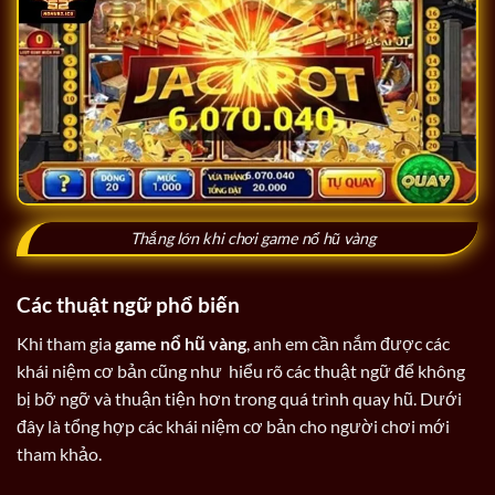
Thắng lớn khi chơi game nổ hũ vàng
Các thuật ngữ phổ biến
Khi tham gia
game nổ hũ vàng
, anh em cần nắm được các
khái niệm cơ bản cũng như hiểu rõ các thuật ngữ để không
bị bỡ ngỡ và thuận tiện hơn trong quá trình quay hũ. Dưới
đây là tổng hợp các khái niệm cơ bản cho người chơi mới
tham khảo.