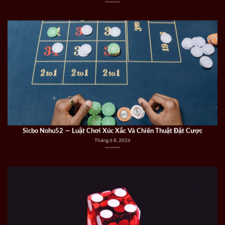
Sicbo Nohu52 — Luật Chơi Xúc Xắc Và Chiến Thuật Đặt Cược
Tháng 6 8, 2026