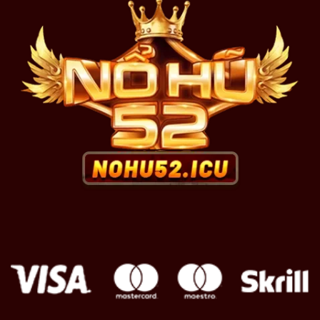
Bạch Thủ Lô Nohu52 — Soi Cầu, Tỷ Lệ & Kinh Nghiệm Chốt Số
Tháng 6 8, 2026