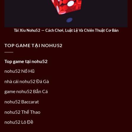
Tài Xỉu Nohu52 — Cách Chơi, Luật Lệ Và Chiến Thuật Cơ Bản
Tháng 6 8, 2026
TOP GAME TẠI NOHU52
Top game tại nohu52
nohu52
Nổ Hũ
nhà cái nohu52
Đá Gà
Trường Gà Savan — Tổng Quan Sới Đá Gà Lớn Bậc Nhất Đông Nam Á
game nohu52
Bắn Cá
Tháng 6 8, 2026
nohu52 Baccarat
nohu52 Thể Thao
nohu52 Lô Đề