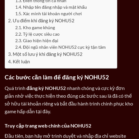
Điền thông tin cá nhân
Nhập tên đăng nhập và mật khẩu
Xác minh tài khoản người chơi
Ưu điểm khi đăng ký NOHU52
Kho game khủng
Tỷ lệ cược siêu cao
Giao hiện hiện đại
Đội ngũ nhân viên NOHU52 cực kỳ tận tâm
Một số lưu ý khi đăng ký NOHU52
Kết luận
Các bước cần làm để đăng ký NOHU52
Quá trình
đăng ký NOHU52
nhanh chóng và cực kỳ đơn
giản nhờ việc thực hiện theo đúng các bước sau là đã có thể
sở hữu tài khoản riêng và bắt đầu hành trình chinh phục kho
game hấp dẫn tại đây.
Truy cập trang web chính của NOHU52
Đầu tiên, bạn hãy mở trình duyệt và nhập địa chỉ website