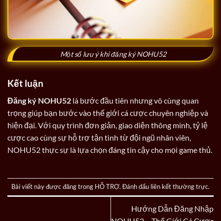
Một số lưu ý khi đăng ký NOHU52
Kết luận
Đăng ký NOHU52
là bước đầu tiên nhưng vô cùng quan
Code Game Bắn Cá Nohu52 — Tổng Hợp Giftcode Đổi Thưởng 2026
trọng giúp bạn bước vào thế giới cá cược chuyên nghiệp và
Tháng 6 8, 2026
hiện đại. Với quy trình đơn giản, giao diện thông minh, tỷ lệ
cược cao cùng sự hỗ trợ tận tình từ đội ngũ nhân viên,
NOHU52 thực sự là lựa chọn đáng tin cậy cho mọi game thủ.
Bài viết này được đăng trong
HỖ TRỢ
. Đánh dấu
liên kết thường trực
.
Hướng Dẫn Đăng Nhập
NOHU52 – Thế Giới Cá Cược