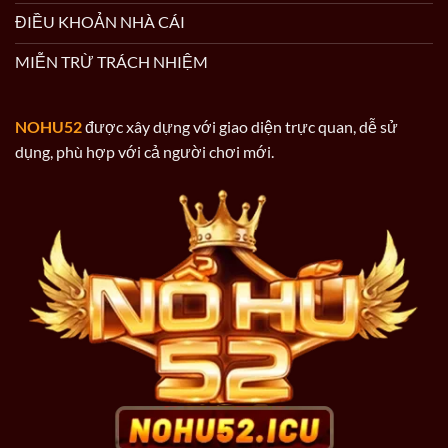
ĐIỀU KHOẢN NHÀ CÁI
MIỄN TRỪ TRÁCH NHIỆM
NOHU52
được xây dựng với giao diện trực quan, dễ sử
dụng, phù hợp với cả người chơi mới.
Lô 3 Càng Nohu52 — Tỷ Lệ, Cách Bắt Và Soi Cầu Chuẩn
Tháng 6 8, 2026