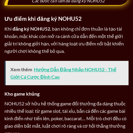
Các bước cần làm để đăng ký NOHU52
Ưu điểm khi đăng ký NOHU52
Khi
đăng ký NOHU52
, bạn không chỉ đơn thuần là tạo tài
khoản, mặc khác còn mở ra cánh cửa dẫn đến một thế giới
giải trí không giới hạn, với hàng loạt ưu điểm nổi bật khiến
người chơi không thể bỏ qua.
Xem thêm
Hướng Dẫn Đăng Nhập NOHU52 - Thế
Giới Cá Cược Đỉnh Cao
Kho game khủng
NOHU52 sở hữu hệ thống game đổi thưởng đa dạng thuộc
nhiều thể loại: từ game slot, tài xỉu, bắn cá đến các game bài
kinh điển như tiến lên, poker, baccarat… Mỗi trò chơi đều có
giao diện bắt mắt, luật chơi rõ ràng và cơ hội thắng thưởng