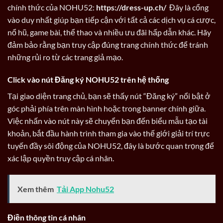
chính thức của NOHU52:
https://dress-up.ch/
Đây là cổng
vào duy nhất giúp bạn tiếp cận với tất cả các dịch vụ cá cược,
nổ hũ, game bài, thể thao và nhiều ưu đãi hấp dẫn khác. Hãy
đảm bảo rằng bạn truy cập đúng trang chính thức để tránh
những rủi ro từ các trang giả mạo.
Click vào nút Đăng ký NOHU52 trên hệ thống
Tại giao diện trang chủ, bạn sẽ thấy nút “Đăng ký” nổi bật ở
góc phải phía trên màn hình hoặc trong banner chính giữa.
Việc nhấn vào nút này sẽ chuyển bạn đến biểu mẫu tạo tài
khoản, bắt đầu hành trình tham gia vào thế giới giải trí trực
tuyến đầy sôi động của NOHU52, đây là bước quan trọng để
xác lập quyền truy cập cá nhân.
Xem thêm
Tải App Nohu52
Điền thông tin cá nhân