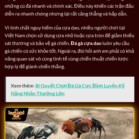
những cú đá nhanh và chính xác. Điều này khiến các trận đấu
diễn ra nhanh chóng nhưng lại rất căng thẳng và hấp dẫn.
Vì tính chất nguy hiểm của cựa dao, nhiều người chơi tại
Việt Nam chọn sử dụng cựa nhỏ hoặc cựa tròn để giảm thiểu
sát thương và bảo vệ gà chiến.
Đá gà cựa dao
luôn yêu cầu
gà chiến có sức khỏe tốt. Ngoài ra, đòi hỏi anh em phải có khả
năng quan sát vô cùng tinh tế cùng chiến thuật chiến lược
hợp lý để giành chiến thắng.
Xem thêm
Bí Quyết Chơi Đá Gà Cực Đỉnh Luyện Kỹ
Năng Nhận Thưởng Lớn