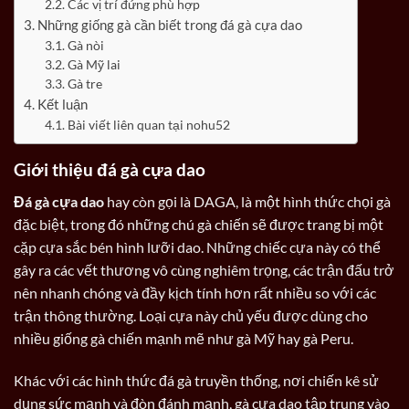
Các vị trí đứng phù hợp
Những giống gà cần biết trong đá gà cựa dao
Gà nòi
Gà Mỹ lai
Gà tre
Kết luận
Bài viết liên quan tại nohu52
Giới thiệu đá gà cựa dao
Đá gà cựa dao
hay còn gọi là DAGA, là một hình thức chọi gà
đặc biệt, trong đó những chú gà chiến sẽ được trang bị một
cặp cựa sắc bén hình lưỡi dao. Những chiếc cựa này có thể
gây ra các vết thương vô cùng nghiêm trọng, các trận đấu trở
nên nhanh chóng và đầy kịch tính hơn rất nhiều so với các
trận thông thường. Loại cựa này chủ yếu được dùng cho
nhiều giống gà chiến mạnh mẽ như gà Mỹ hay gà Peru.
Khác với các hình thức đá gà truyền thống, nơi chiến kê sử
dụng sức mạnh và đòn đánh mạnh, gà cựa dao tập trung vào