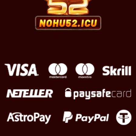
Bạch Thủ Lô Nohu52 — Soi Cầu, Tỷ Lệ & Kinh Nghiệm Chốt Số
Tháng 6 8, 2026
Lô Trượt Nohu52 — Cách Chơi, Kèo Cược Và Kinh Nghiệm Soi Cầu
Tháng 6 8, 2026