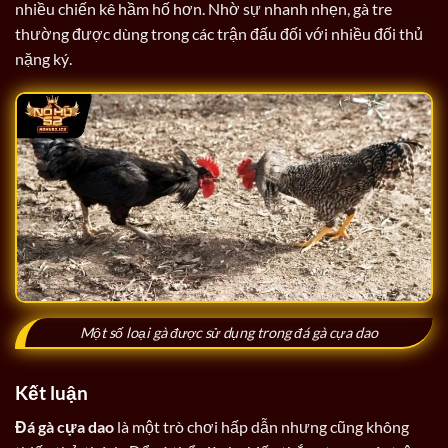
nhiều chiến kê hầm hố hơn. Nhờ sự nhanh nhẹn, gà tre
thường được dùng trong các trận đấu đối với nhiều đối thủ
nặng ký.
Một số loại gà được sử dụng trong đá gà cựa dao
Kết luận
Đá gà cựa dao
là một trò chơi hấp dẫn nhưng cũng không