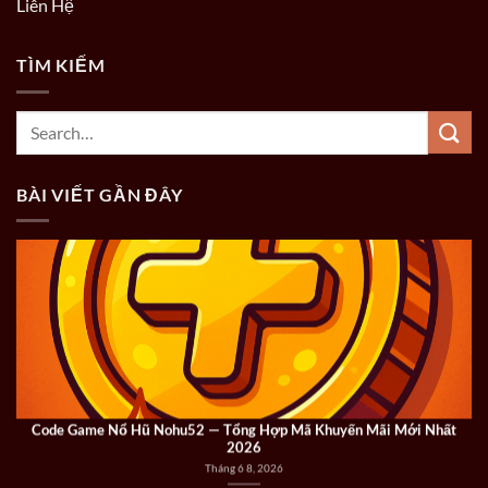
Liên Hệ
Tháng 6 8, 2026
TÌM KIẾM
BÀI VIẾT GẦN ĐÂY
Code Game Nổ Hũ Nohu52 — Tổng Hợp Mã Khuyến Mãi Mới Nhất
2026
Tháng 6 8, 2026