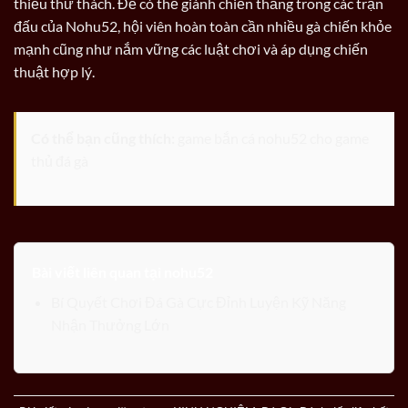
thiếu thử thách. Để có thể giành chiến thắng trong các trận
đấu của Nohu52, hội viên hoàn toàn cần nhiều gà chiến khỏe
mạnh cũng như nắm vững các luật chơi và áp dụng chiến
thuật hợp lý.
Có thể bạn cũng thích:
game bắn cá nohu52 cho game
thủ đá gà
Code Game Bắn Cá Nohu52 — Tổng Hợp Giftcode Đổi Thưởng 2026
Bài viết liên quan tại nohu52
Tháng 6 8, 2026
Bí Quyết Chơi Đá Gà Cực Đỉnh Luyện Kỹ Năng
Nhận Thưởng Lớn