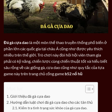
Đá gà cựa dao
là một môn thể thao truyền thống phổ biến ở
phần lớn các quốc gia tại châu Á cũng như được yêu thích
nhiều trên thế giới. Trò chơi này đòi hỏi hội viên tham gia
phải có kỹ năng, chiến lược cùng chiến thuật tốt và hiểu biết
sâu rộng về các giống gà, cựa dao cũng như quy tắc của tựa
game này trên trang chủ cổng game
b52 nổ hũ
Mục lục
Giới thiệu đá gà cựa dao
Hướng dẫn luật chơi đá gà cựa dao cho các tân thủ
Kiểm tra tình trạng sức khỏe của gà cựa dao.