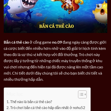
Bắn cá thẻ cào
ở cổng game
no.09
đang ngày càng được giới
cá cược biết đến nhiều hơn nhờ vào độ giải trí kịch tính kèm
theo đó là sự thú vị kết hợp với đổi thưởng. Trò chơi này
được lấy ý tưởng từ những chiếc máy truyền thống ở khu
vui chơi nhưng đến hiện tại đã được nâng lên một tầm cao
mới. Chi tiết dưới đây chúng tôi sẽ cho bạn biết chi tiết và
nhiều thưởng hấp dẫn.
Mục lục
Thế nào là bắn cá thẻ cào?
Trò chơi bắn cá thẻ cào hấp dẫn nhất ở nohu52