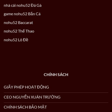
nhà cái nohu52
Đá Gà
Trường Gà Savan — Tổng Quan Sới Đá Gà Lớn Bậc Nhất Đông Nam Á
game nohu52
Bắn Cá
Tháng 6 8, 2026
nohu52 Baccarat
nohu52 Thể Thao
nohu52 Lô Đề
CHÍNH SÁCH
Cách Lên Cựa Gà Đá — Kỹ Thuật Buộc Cựa Sắt Cựa Dao Chuẩn
GIẤY PHÉP HOẠT ĐỘNG
Tháng 6 8, 2026
CEO NGUYỄN XUÂN TRƯỜNG
CHÍNH SÁCH BẢO MẬT