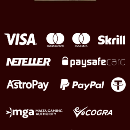
Bạch Thủ Lô Nohu52 — Soi Cầu, Tỷ Lệ & Kinh Nghiệm Chốt Số
Tháng 6 8, 2026
Lô Trượt Nohu52 — Cách Chơi, Kèo Cược Và Kinh Nghiệm Soi Cầu
Tháng 6 8, 2026