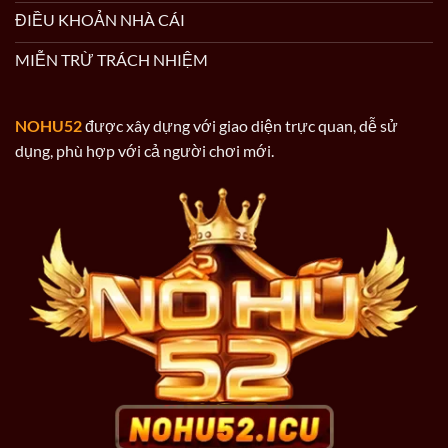
ĐIỀU KHOẢN NHÀ CÁI
MIỄN TRỪ TRÁCH NHIỆM
NOHU52
được xây dựng với giao diện trực quan, dễ sử
dụng, phù hợp với cả người chơi mới.
Lô 3 Càng Nohu52 — Tỷ Lệ, Cách Bắt Và Soi Cầu Chuẩn
Tháng 6 8, 2026